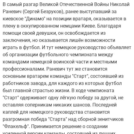
В самый разгар Великой Отечественной Войны Николай
Раневич (Сергей Безруков), ранее выступавший за
киевское "Динамо" на позиции вратаря, оказывается в
плену в оккупированном немцами Киеве. Благодаря
помощи своей девушки, он освобождается из
заключения, но оказывается лишён возможности
играть в футбол. И тут немецкое руководство объявляет
об организации футбольного чемпионата между
командами немецкой воинской части и местными
профессионалами. Раневич тут же становится
основным вратарем команды "Старт", состоявшей из
работников завода, для каждого из которых футбол
был главной страстью жизни. В ходе чемпионата
"Старт" одерживает одну лёгкую победу за другой, не
оставляя соперникам никаких шансов. Последней
каплей для немецкого руководства становится
разгромная победа "Старта" над сборной зенитчиков
"Флакельф". Принимается решение о создании
усиленной версии команды, состоящей из лучших