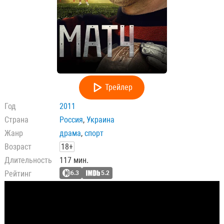
Трейлер
Год
2011
Страна
Россия
,
Украина
Жанр
драма
,
спорт
Возраст
18+
Длительность
117 мин.
Рейтинг
6.3
5.2