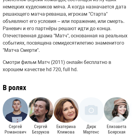
немецких кудесников мяча. А когда назначается дата
решающего матча-реванша, игрокам "Старта"
объявляют его условия – или поражение, или смерть.
Раневич и его партнёры решают идти до конца.
Отечественная драма "Матч", основанная на реальных
событиях, посвящена семидесятилетию знаменитого
"Матча Смерти".
Смотри фильм Матч (2011) онлайн бесплатно в
хорошем качестве hd 720, full hd.
В ролях
Сергей
Сергей
Екатерина
Дирк
Елизавета
Романович
Безруков
Климова
Мартенс
Боярская