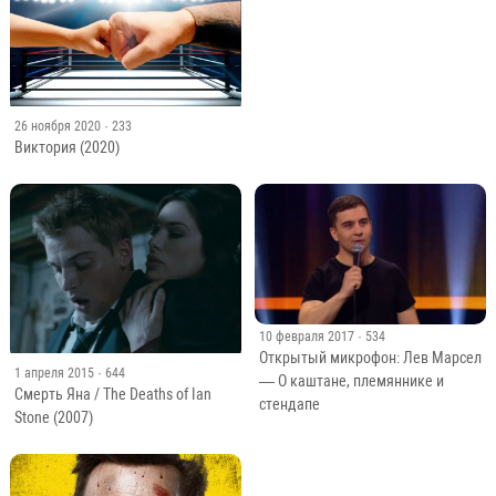
26 ноября 2020
· 233
Виктория (2020)
10 февраля 2017
· 534
Открытый микрофон: Лев Марсел
1 апреля 2015
· 644
— О каштане, племяннике и
Смерть Яна / The Deaths of Ian
стендапе
Stone (2007)