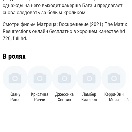
однажды на него выходит хакерша Багз и предлагает
снова следовать за белым кроликом.
Смотри фильм Матрица: Воскрешение (2021) The Matrix
Resurrections онлайн бесплатно в хорошем качестве hd
720, full hd.
В ролях
Киану
Кристина
Джессика
Ламбер
Кэрри-Энн
Ривз
Риччи
Хенвик
Вильсон
Мосс
Аб