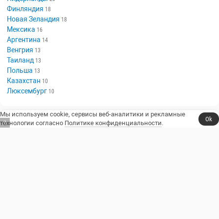
Финляндия
18
Новая Зеландия
18
Мексика
16
Аргентина
14
Венгрия
13
Таиланд
13
Польша
13
Казахстан
10
Люксембург
10
Мы используем cookie, сервисы веб-аналитики и рекламные
Ok
технологии согласно
Политике конфиденциальности
.
6
Сериалы, юмор и стендап.
Телешоу
Сериалы
Фильмы
Стендап
Трейлеры
Блоги
Телеканалы
Стендаперы
О сайте
Контакты
Пользовательское соглашение
Политика конфиденциальности
© 2014–2026, Resident Comedy.