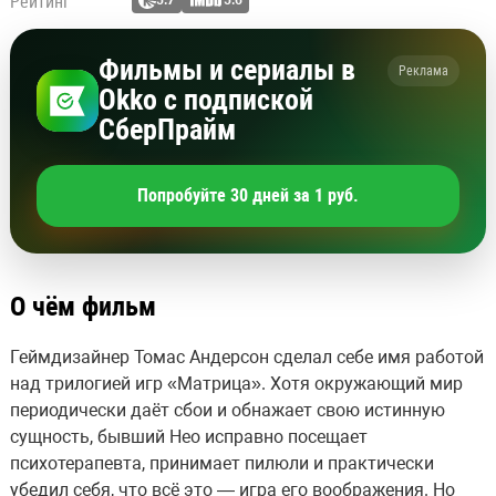
Рейтинг
5.7
5.6
Фильмы и сериалы в
Реклама
Okko с подпиской
СберПрайм
Попробуйте 30 дней за 1 руб.
О чём фильм
Геймдизайнер Томас Андерсон сделал себе имя работой
над трилогией игр «Матрица». Хотя окружающий мир
периодически даёт сбои и обнажает свою истинную
сущность, бывший Нео исправно посещает
психотерапевта, принимает пилюли и практически
убедил себя, что всё это — игра его воображения. Но