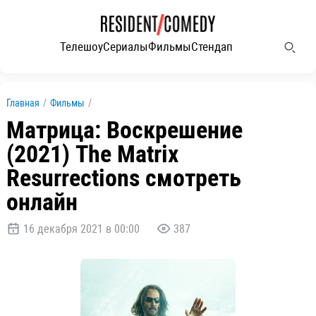
Телешоу
Сериалы
Фильмы
Стендап
Главная
/
Фильмы
/
Матрица: Воскрешение
(2021) The Matrix
Resurrections смотреть
онлайн
16 декабря 2021 в 00:00
387