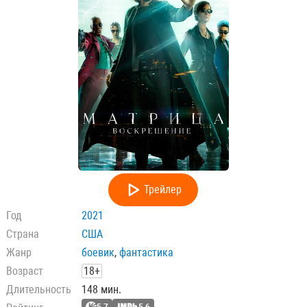
Трейлер
Год
2021
Страна
США
Жанр
боевик
,
фантастика
Возраст
18+
Длительность
148 мин.