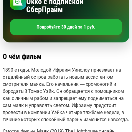
Okko с подпиской
СберПрайм
Попробуйте 30 дней за 1 руб.
О чём фильм
1890-е годы. Молодой Ифраим Уинслоу приезжает на
отдалённый остров работать новым ассистентом
смотрителя маяка. Его начальник — хромоногий и
бородатый Томас Уэйк. Он обращается с помощником
как с личным рабом и запрещает ему подниматься на
сам маяк и управлять светом. Ифраиму предстоит
провести в компании Уэйка четыре тяжёлые недели, в
течение которых спокойный парень изменится навсегда.
Смотри фильм Маяк (2019) The Lighthouse онлайн