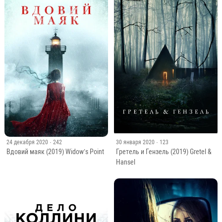
24 декабря 2020
· 242
30 января 2020
· 123
Вдовий маяк (2019) Widow’s Point
Гретель и Гензель (2019) Gretel &
Hansel