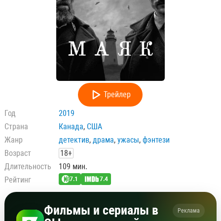
Трейлер
Год
2019
Страна
Канада
,
США
Жанр
детектив
,
драма
,
ужасы
,
фэнтези
Возраст
18+
Длительность
109 мин.
Рейтинг
7.1
7.4
Фильмы и сериалы в
Реклама