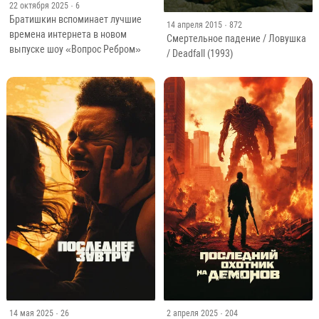
22 октября 2025
· 6
Братишкин вспоминает лучшие
14 апреля 2015
· 872
времена интернета в новом
Смертельное падение / Ловушка
выпуске шоу «Вопрос Ребром»
/ Deadfall (1993)
14 мая 2025
· 26
2 апреля 2025
· 204