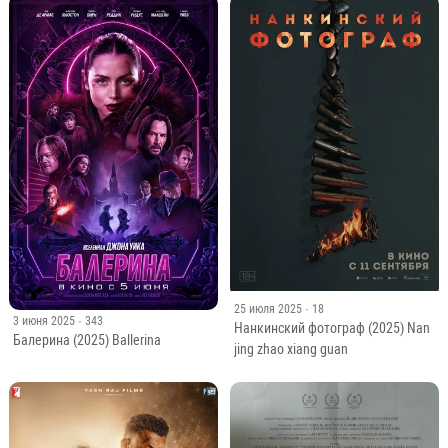
25 июля 2025
· 18
3 июня 2025
· 343
Нанкинский фотограф (2025) Nan
Балерина (2025) Ballerina
jing zhao xiang guan