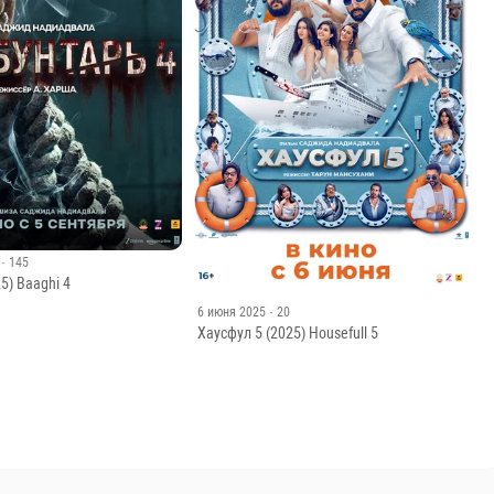
· 145
5) Baaghi 4
6 июня 2025
· 20
Хаусфул 5 (2025) Housefull 5