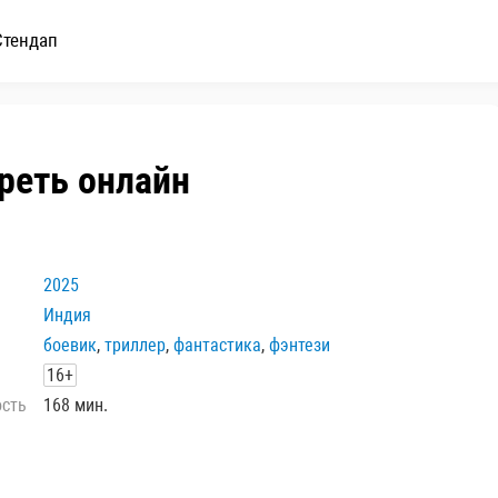
Стендап
треть онлайн
2025
Индия
боевик
,
триллер
,
фантастика
,
фэнтези
16+
ость
168 мин.