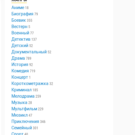
Аниме
18
Биография
79
Боевик
355
Вестерн
5
Военный
77
Детектив
137
Детский
52
Документальный
52
Драма
789
История
92
Комедия
719
Концерт
1
Короткометражка
32
Криминал
185
Мелодрама
259
Музыка
28
Мультфильм
229
Мюзикл
47
Приключения
346
Семейный
301
Спорт
40