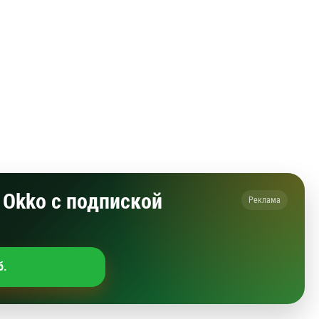
Okko с подпиской
Реклама
б.