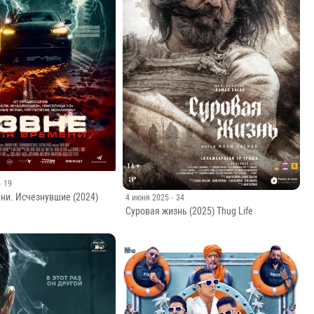
· 19
ни. Исчезнувшие (2024)
4 июня 2025
· 34
Суровая жизнь (2025) Thug Life