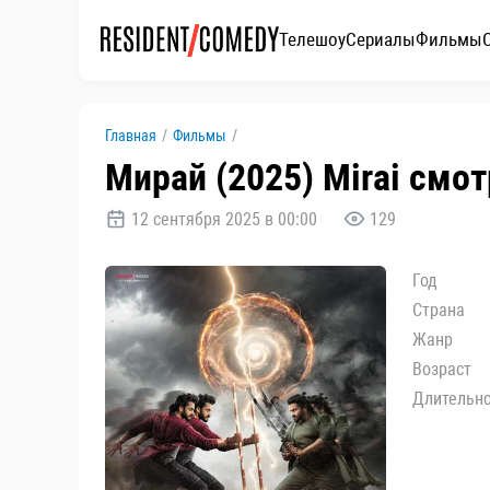
Телешоу
Сериалы
Фильмы
Главная
/
Фильмы
/
Мирай (2025) Mirai смо
12 сентября 2025 в 00:00
129
Год
Страна
Жанр
Возраст
Длительн