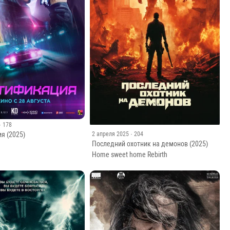
· 178
я (2025)
2 апреля 2025
· 204
Последний охотник на демонов (2025)
Home sweet home Rebirth