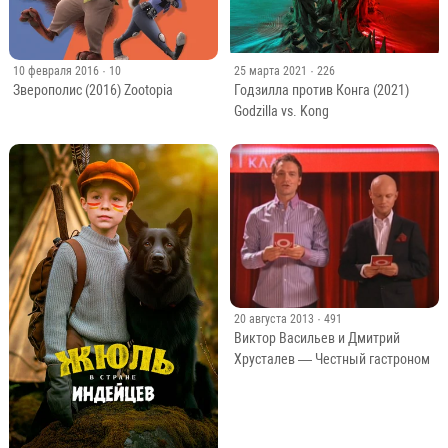
10 февраля 2016
· 10
25 марта 2021
· 226
Зверополис (2016) Zootopia
Годзилла против Конга (2021)
Godzilla vs. Kong
20 августа 2013
· 491
Виктор Васильев и Дмитрий
Хрусталев — Честный гастроном