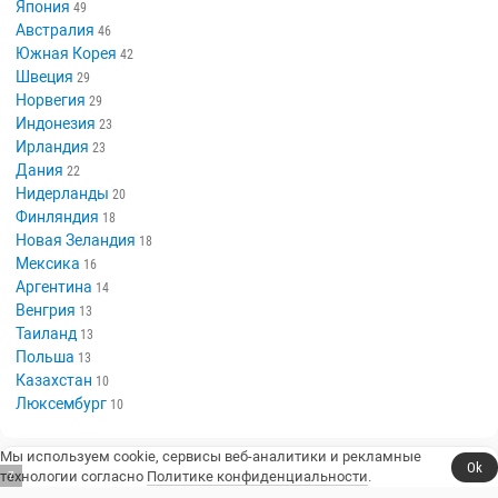
Япония
49
Австралия
46
Южная Корея
42
Швеция
29
Норвегия
29
Индонезия
23
Ирландия
23
Дания
22
Нидерланды
20
Финляндия
18
Новая Зеландия
18
Мексика
16
Аргентина
14
Венгрия
13
Таиланд
13
Польша
13
Казахстан
10
Люксембург
10
Мы используем cookie, сервисы веб-аналитики и рекламные
Ok
технологии согласно
Политике конфиденциальности
.
6
Сериалы, юмор и стендап.