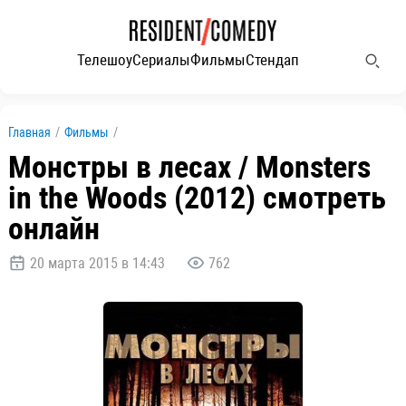
Телешоу
Сериалы
Фильмы
Стендап
Главная
/
Фильмы
/
Монстры в лесах / Monsters
in the Woods (2012) смотреть
онлайн
20 марта 2015 в 14:43
762