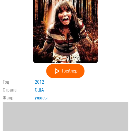
Трейлер
Год
2012
Страна
США
Жанр
ужасы