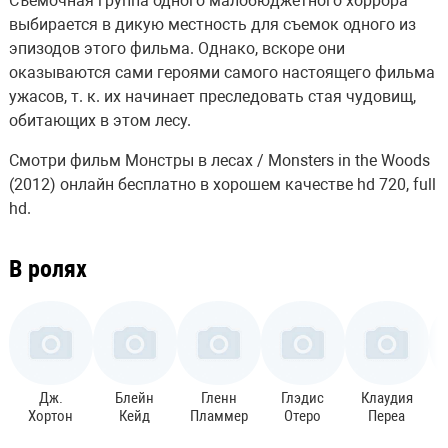
Съемочная группа одного малобюджетного хоррора
выбирается в дикую местность для съемок одного из
эпизодов этого фильма. Однако, вскоре они
оказываются сами героями самого настоящего фильма
ужасов, т. к. их начинает преследовать стая чудовищ,
обитающих в этом лесу.
Смотри фильм Монстры в лесах / Monsters in the Woods
(2012) онлайн бесплатно в хорошем качестве hd 720, full
hd.
В ролях
Дж.
Блейн
Гленн
Глэдис
Клаудия
Хортон
Кейд
Пламмер
Отеро
Переа