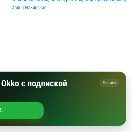
Ирина Ильинская
Okko с подпиской
Реклама
б.