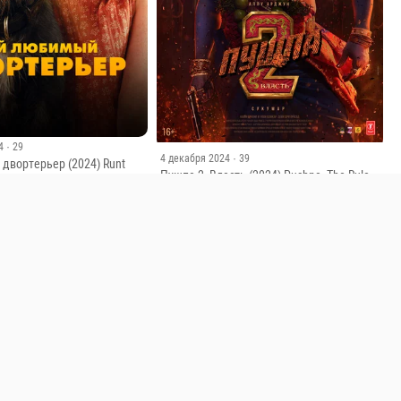
4
· 29
4 декабря 2024
· 39
двортерьер (2024) Runt
Пушпа 2: Власть (2024) Pushpa: The Rule
— Part 2
1.6
10 февраля 2023
· 554
Сеструха 1 сезон 6 серия