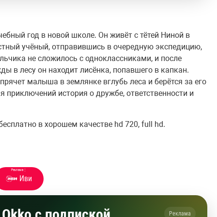
бный год в новой школе. Он живёт с тётей Ниной в
стный учёный, отправившись в очередную экспедицию,
льчика не сложилось с одноклассниками, и после
ды в лесу он находит лисёнка, попавшего в капкан.
 прячет малыша в землянке вглубь леса и берётся за его
ая приключений история о дружбе, ответственности и
сплатно в хорошем качестве hd 720, full hd.
Реклама
⋮
Иви
Okko с подпиской
Реклама