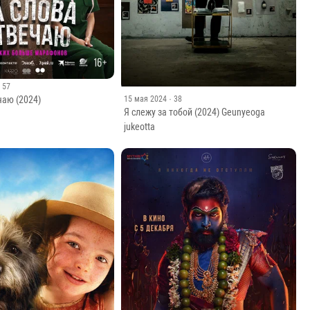
· 57
чаю (2024)
15 мая 2024
· 38
Я слежу за тобой (2024) Geunyeoga
jukeotta