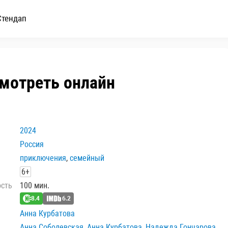
Стендап
смотреть онлайн
2024
Россия
приключения
,
семейный
6+
ость
100 мин.
8.4
6.2
Анна Курбатова
Анна Соболевская
,
Анна Курбатова
,
Надежда Гончарова
,