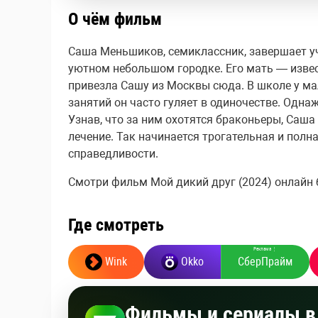
О чём фильм
Саша Меньшиков, семиклассник, завершает уче
уютном небольшом городке. Его мать — изве
привезла Сашу из Москвы сюда. В школе у ма
занятий он часто гуляет в одиночестве. Однаж
Узнав, что за ним охотятся браконьеры, Саша
лечение. Так начинается трогательная и полн
справедливости.
Смотри фильм Мой дикий друг (2024) онлайн бе
Где смотреть
Реклама
⋮
Wink
Okko
СберПрайм
Фильмы и сериалы в 