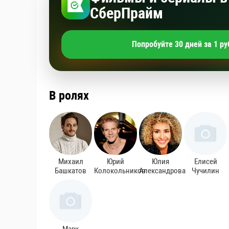
СберПрайм
Попробуйте 30 дней за 1 ру
В ролях
Михаил
Юрий
Юлия
Елисей
Башкатов
Колокольников
Александрова
Чучилин