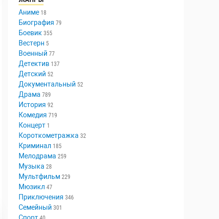
Аниме
18
Биография
79
Боевик
355
Вестерн
5
Военный
77
Детектив
137
Детский
52
Документальный
52
Драма
789
История
92
Комедия
719
Концерт
1
Короткометражка
32
Криминал
185
Мелодрама
259
Музыка
28
Мультфильм
229
Мюзикл
47
Приключения
346
Семейный
301
Спорт
40