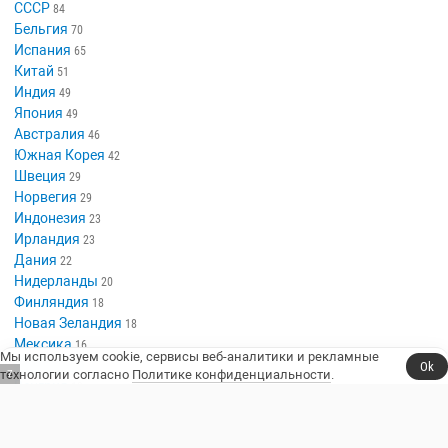
СССР
84
Бельгия
70
Испания
65
Китай
51
Индия
49
Япония
49
Австралия
46
Южная Корея
42
Швеция
29
Норвегия
29
Индонезия
23
Ирландия
23
Дания
22
Нидерланды
20
Финляндия
18
Новая Зеландия
18
Мексика
16
Мы используем cookie, сервисы веб-аналитики и рекламные
Аргентина
Ok
14
технологии согласно
Политике конфиденциальности
.
6
Венгрия
13
Таиланд
13
Польша
13