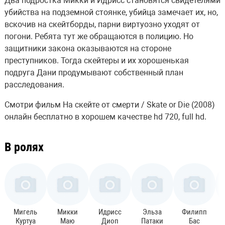
Два подростка Микки и Идрисс становятся свидетелями
убийства на подземной стоянке, убийца замечает их, но,
вскочив на скейтборды, парни виртуозно уходят от
погони. Ребята тут же обращаются в полицию. Но
защитники закона оказываются на стороне
преступников. Тогда скейтеры и их хорошенькая
подруга Дани продумывают собственный план
расследования.
Смотри фильм На скейте от смерти / Skate or Die (2008)
онлайн бесплатно в хорошем качестве hd 720, full hd.
В ролях
Мигель
Микки
Идрисс
Эльза
Филипп
Куртуа
Маю
Диоп
Патаки
Бас