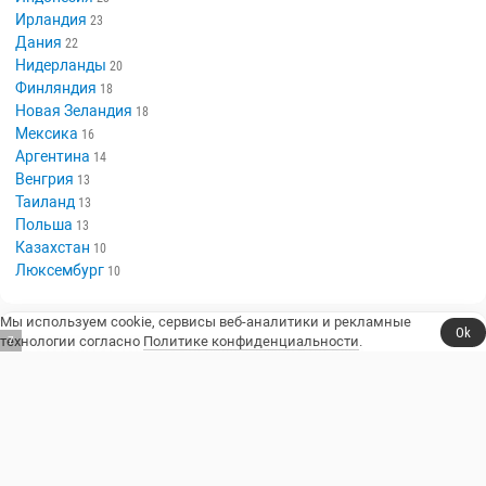
Ирландия
23
Дания
22
Нидерланды
20
Финляндия
18
Новая Зеландия
18
Мексика
16
Аргентина
14
Венгрия
13
Таиланд
13
Польша
13
Казахстан
10
Люксембург
10
Мы используем cookie, сервисы веб-аналитики и рекламные
Ok
технологии согласно
Политике конфиденциальности
.
6
Сериалы, юмор и стендап.
Телешоу
Сериалы
Фильмы
Стендап
Трейлеры
Блоги
Телеканалы
Стендаперы
О сайте
Контакты
Пользовательское соглашение