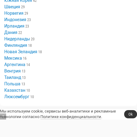
Южная Корея
42
Швеция
29
Норвегия
29
Индонезия
23
Ирландия
23
Дания
22
Нидерланды
20
Финляндия
18
Новая Зеландия
18
Мексика
16
Аргентина
14
Венгрия
13
Таиланд
13
Польша
13
Казахстан
10
Люксембург
10
Мы используем cookie, сервисы веб-аналитики и рекламные
Ok
технологии согласно
Политике конфиденциальности
.
6
Сериалы, юмор и стендап.
Телешоу
Сериалы
Фильмы
Стендап