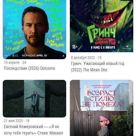
8 декабря 2022
· 15
10 апреля
· 24
Гринч. Ужасающий новый год
Последствия (2026) Outcome
(2022) The Mean One
21 мая 2025
· 18
Евгений Кемеровский — «Я не
хочу тебя терять» Стихи: Михаил