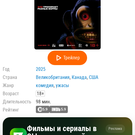
Трейлер
Год
2025
Страна
Великобритания
,
Канада
,
США
Жанр
комедия
,
ужасы
Возраст
18+
Длительность
98 мин.
Рейтинг
5.9
5.9
Фильмы и сериалы в
Реклама