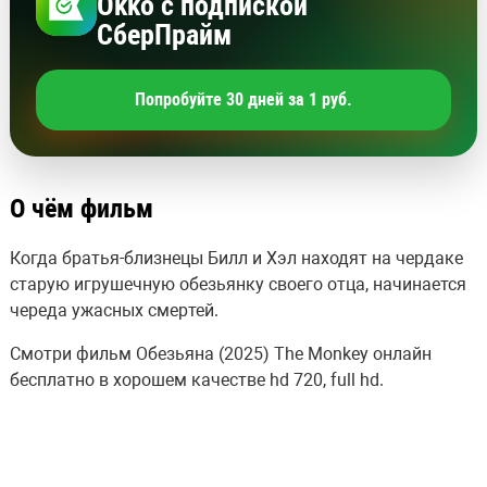
Okko с подпиской
СберПрайм
Попробуйте 30 дней за 1 руб.
О чём фильм
Когда братья-близнецы Билл и Хэл находят на чердаке
старую игрушечную обезьянку своего отца, начинается
череда ужасных смертей.
Смотри фильм Обезьяна (2025) The Monkey онлайн
бесплатно в хорошем качестве hd 720, full hd.