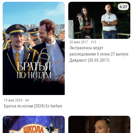
6.27
20 мая 2017
· 315
Экстрасенсы ведут
расследование 6 сезон 27 выпуск
Дайджест (20.05.2017)
19 мая 2024
· 64
Братья по нотам (2024) En fanfare