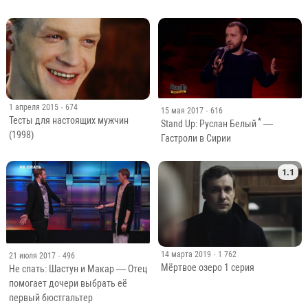
1 апреля 2015
· 674
15 мая 2017
· 616
Тесты для настоящих мужчин
*
Stand Up: Руслан Белый
—
(1998)
Гастроли в Сирии
1.1
14 марта 2019
· 1 762
21 июля 2017
· 496
Мёртвое озеро 1 серия
Не спать: Шастун и Макар — Отец
помогает дочери выбрать её
первый бюстгальтер