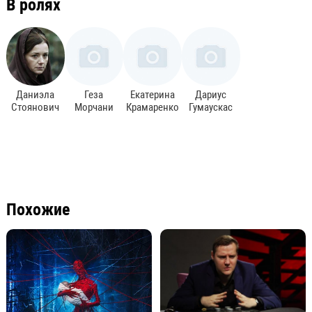
В ролях
Даниэла
Геза
Екатерина
Дариус
Стоянович
Морчани
Крамаренко
Гумаускас
Похожие