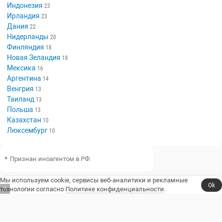
Индонезия
23
Ирландия
23
Дания
22
Нидерланды
20
Финляндия
18
Новая Зеландия
18
Мексика
16
Аргентина
14
Венгрия
13
Таиланд
13
Польша
13
Казахстан
10
Люксембург
10
*
Признан иноагентом в РФ.
Мы используем cookie, сервисы веб-аналитики и рекламные
Ok
технологии согласно
Политике конфиденциальности
.
6
Сериалы, юмор и стендап.
Телешоу
Сериалы
Фильмы
Стендап