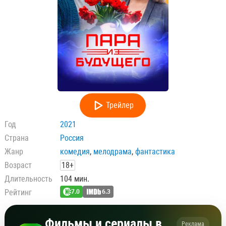
Трейлер
Год
2021
Страна
Россия
Жанр
комедия
,
мелодрама
,
фантастика
Возраст
18+
Длительность
104 мин.
Рейтинг
7.0
6.3
Фильмы и сериалы в
Реклама