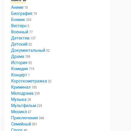
Аниме
18
Биография
79
Боевик
355
Вестерн
5
Военный
77
Детектив
137
Детский
52
Документальный
52
Драма
789
История
92
Комедия
719
Концерт
1
Короткометражка
32
Криминал
185
Мелодрама
259
Музыка
28
Мультфильм
229
Мюзикл
47
Приключения
346
Семейный
301
Спорт
40