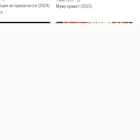
1 мая 2025
· 53
кция не прилагается (2024)
Мужу привет (2025)
es
20 марта 2013
· 876
Павел Воля — Отдых в Сочи