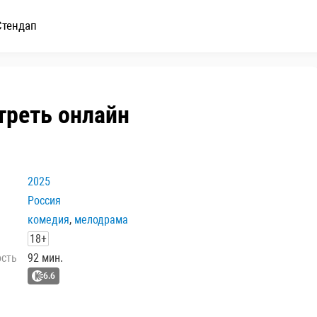
Стендап
треть онлайн
2025
Россия
комедия
,
мелодрама
18+
ость
92 мин.
6.6