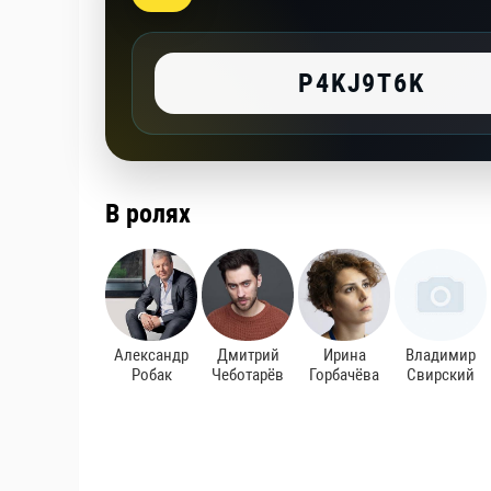
P4KJ9T6K
В ролях
Александр
Дмитрий
Ирина
Владимир
Робак
Чеботарёв
Горбачёва
Свирский