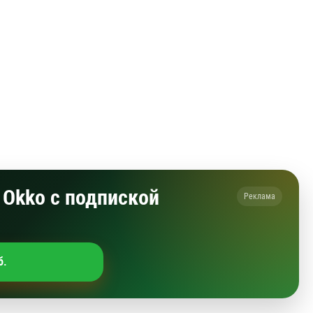
Okko с подпиской
Реклама
б.