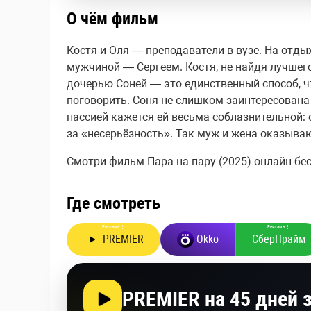
О чём фильм
Костя и Оля — преподаватели в вузе. На отды
мужчиной — Сергеем. Костя, не найдя лучшего
дочерью Соней — это единственный способ, ч
поговорить. Соня не слишком заинтересована в
пассией кажется ей весьма соблазнительной: 
за «несерьёзность». Так муж и жена оказыва
Смотри фильм Пара на пару (2025) онлайн бесп
Где смотреть
Реклама
⋮
Реклама
⋮
PREMIER
Okko
СберПрайм
PREMIER на 45 дней з