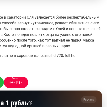
хе в санатории Оля увлекается более респектабельным
 способа вернуть утраченное, решает сблизиться с его
тобы снова оказаться рядом с Олей и попытаться с ней
 Косте, но идея позлить отца на ужине с его новой
особенно после того, как тот выгнал её парня Макса
ются под одной крышей в разных парах.
латно в хорошем качестве hd 720, full hd.
Реклама
⋮
Иви
Реклама
а 1 рубль