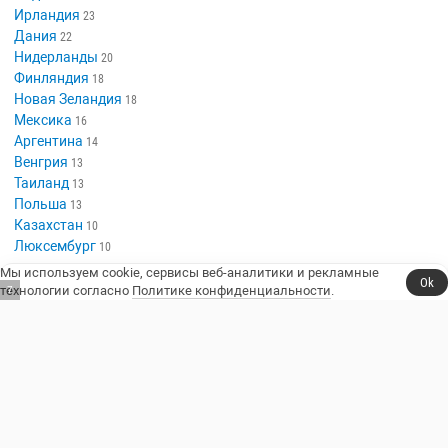
Ирландия
23
Дания
22
Нидерланды
20
Финляндия
18
Новая Зеландия
18
Мексика
16
Аргентина
14
Венгрия
13
Таиланд
13
Польша
13
Казахстан
10
Люксембург
10
Мы используем cookie, сервисы веб-аналитики и рекламные
Ok
технологии согласно
Политике конфиденциальности
.
6
Сериалы, юмор и стендап.
Телешоу
Сериалы
Фильмы
Стендап
Трейлеры
Блоги
Телеканалы
Стендаперы
О сайте
Контакты
Пользовательское соглашение
Политика конфиденциальности