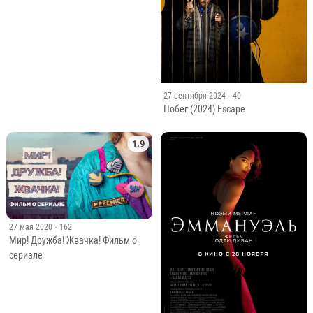
27 сентября 2024
· 40
Побег (2024) Escape
1.9
27 мая 2020
· 162
Мир! Дружба! Жвачка! Фильм о
сериале