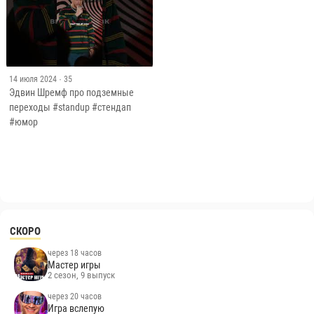
14 июля 2024
· 35
Эдвин Шремф про подземные
переходы #standup #стендап
#юмор
СКОРО
через 18 часов
Мастер игры
2 сезон, 9 выпуск
через 20 часов
Игра вслепую