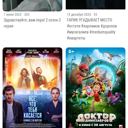
13 декабря 2024
· 33
1 июня 2023
· 205
ГАРИК УГАДЫВАЕТ МЕСТО
Здравствуйте, вам пора! 2 сезон 2
#кстати #харламов #дорохов
серия
#мусагалиев #mediumquality
#квартеты