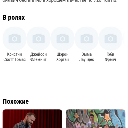
онлайн бесплатно в хорошем качестве hd 720, full hd.
В ролях
Кристин
Джейсон
Шэрон
Эмма
Гэби
Скотт Томас
Флеминг
Хорган
Лаундес
Френч
Похожие