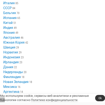
Италия
85
СССР
84
Бельгия
70
Испания
65
Китай
51
Индия
49
Япония
49
Австралия
46
Южная Корея
42
Швеция
29
Норвегия
29
Индонезия
23
Ирландия
23
Дания
22
Нидерланды
20
Финляндия
18
Новая Зеландия
18
Мексика
16
Аргентина
14
Мы используем cookie, сервисы веб-аналитики и рекламные
Венгрия
13
Ok
технологии согласно
Политике конфиденциальности
.
6
Таиланд
13