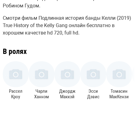
Робином Гудом.
Смотри фильм Подлинная история банды Келли (2019)
True History of the Kelly Gang онлайн бесплатно в
хорошем качестве hd 720, full hd.
В ролях
Рассел
Чарли
Джордж
Эсси
Томасин
Кроу
Ханнэм
Маккэй
Дэвис
МакКензи