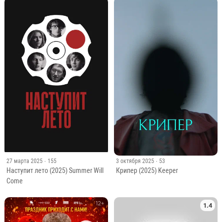
27 марта 2025
· 155
3 октября 2025
· 53
Наступит лето (2025) Summer Will
Крипер (2025) Keeper
Come
1.4