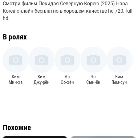
Смотри фильм Покидая Северную Корею (2025) Hana
Korea онлайн бесплатно в хорошем качестве hd 720, full
hd.
В ролях
Ким
Ким
Ан
Чо
Ким
Мин-ха
Джу-рён
Со-хён
Сын-ён
Гым-сун
Похожие