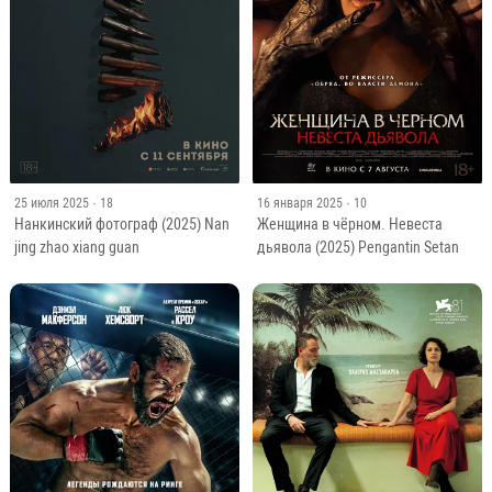
25 июля 2025
· 18
16 января 2025
· 10
Нанкинский фотограф (2025) Nan
Женщина в чёрном. Невеста
jing zhao xiang guan
дьявола (2025) Pengantin Setan