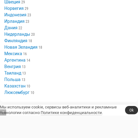
Швеция
29
Норвегия
29
Индонезия
23
Ирландия
23
Дания
22
Нидерланды
20
Финляндия
18
Новая Зеландия
18
Мексика
16
Аргентина
14
Венгрия
13
Таиланд
13
Польша
13
Казахстан
10
Люксембург
10
Мы используем cookie, сервисы веб-аналитики и рекламные
Ok
технологии согласно
Политике конфиденциальности
.
6
Сериалы, юмор и стендап.
Телешоу
Сериалы
Фильмы
Стендап
Трейлеры
Блоги
Телеканалы
Стендаперы