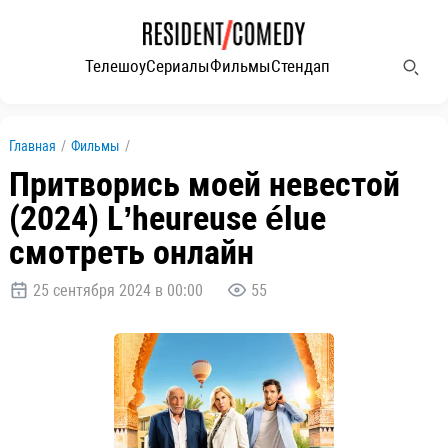
Телешоу
Сериалы
Фильмы
Стендап
Главная
/
Фильмы
/
Притворись моей невестой
(2024) L’heureuse élue
смотреть онлайн
25 сентября 2024 в 00:00
55