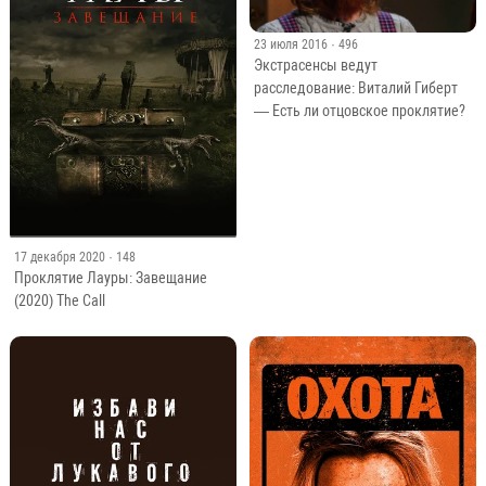
23 июля 2016
· 496
Экстрасенсы ведут
расследование: Виталий Гиберт
— Есть ли отцовское проклятие?
17 декабря 2020
· 148
Проклятие Лауры: Завещание
(2020) The Call