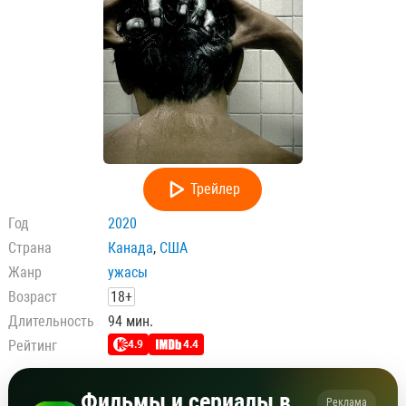
Трейлер
Год
2020
Страна
Канада
,
США
Жанр
ужасы
Возраст
18+
Длительность
94 мин.
Рейтинг
4.9
4.4
Фильмы и сериалы в
Реклама