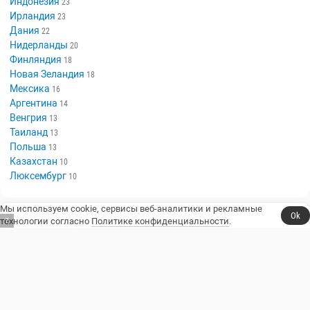
Индонезия
23
Ирландия
23
Дания
22
Нидерланды
20
Финляндия
18
Новая Зеландия
18
Мексика
16
Аргентина
14
Венгрия
13
Таиланд
13
Польша
13
Казахстан
10
Люксембург
10
Мы используем cookie, сервисы веб-аналитики и рекламные
Ok
технологии согласно
Политике конфиденциальности
.
6
Сериалы, юмор и стендап.
Телешоу
Сериалы
Фильмы
Стендап
Трейлеры
Блоги
Телеканалы
Стендаперы
О сайте
Контакты
Пользовательское соглашение