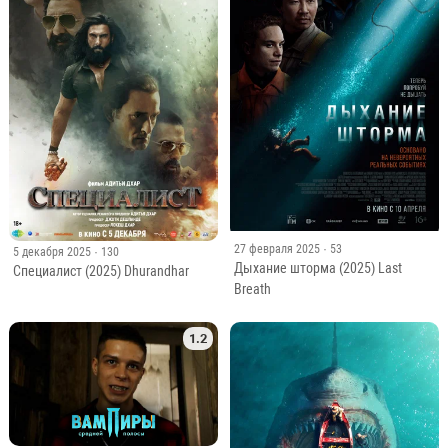
27 февраля 2025
· 53
5 декабря 2025
· 130
Дыхание шторма (2025) Last
Специалист (2025) Dhurandhar
Breath
1.2