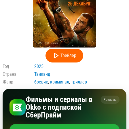
Трейлер
Год
2025
Страна
Таиланд
Жанр
боевик
,
криминал
,
триллер
Фильмы и сериалы в
Реклама
Okko с подпиской
СберПрайм