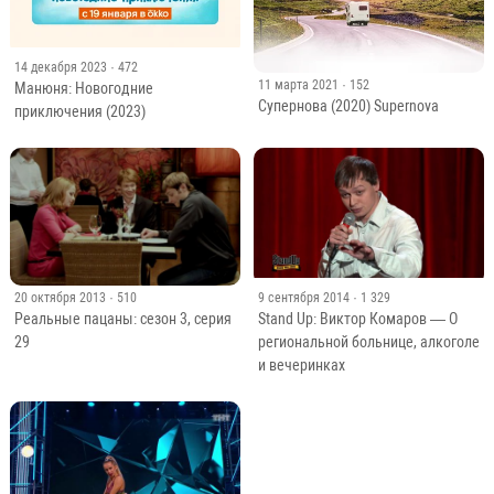
14 декабря 2023
· 472
11 марта 2021
· 152
Манюня: Новогодние
Супернова (2020) Supernova
приключения (2023)
20 октября 2013
· 510
9 сентября 2014
· 1 329
Реальные пацаны: сезон 3, серия
Stand Up: Виктор Комаров — О
29
региональной больнице, алкоголе
и вечеринках