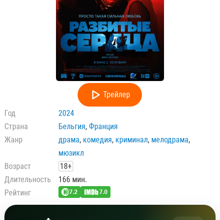
Трейлер
Год
2024
Страна
Бельгия
,
Франция
Жанр
драма
,
комедия
,
криминал
,
мелодрама
,
мюзикл
Возраст
18+
Длительность
166 мин.
Рейтинг
7.2
7.0