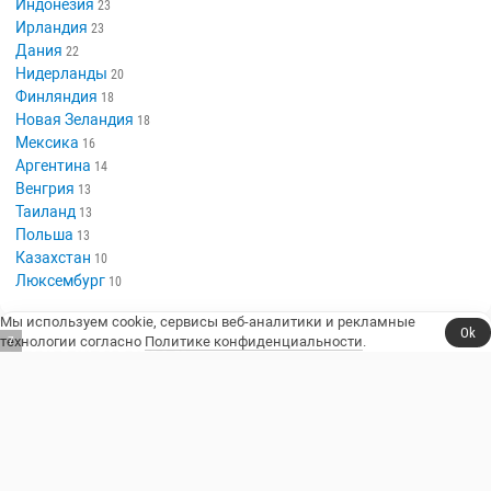
Индонезия
23
Ирландия
23
Дания
22
Нидерланды
20
Финляндия
18
Новая Зеландия
18
Мексика
16
Аргентина
14
Венгрия
13
Таиланд
13
Польша
13
Казахстан
10
Люксембург
10
Мы используем cookie, сервисы веб-аналитики и рекламные
Ok
технологии согласно
Политике конфиденциальности
.
6
Сериалы, юмор и стендап.
Телешоу
Сериалы
Фильмы
Стендап
Трейлеры
Блоги
Телеканалы
Стендаперы
О сайте
Контакты
Пользовательское соглашение