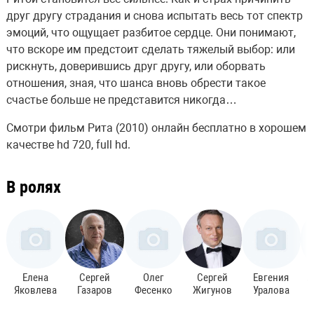
друг другу страдания и снова испытать весь тот спектр
эмоций, что ощущает разбитое сердце. Они понимают,
что вскоре им предстоит сделать тяжелый выбор: или
рискнуть, доверившись друг другу, или оборвать
отношения, зная, что шанса вновь обрести такое
счастье больше не представится никогда…
Смотри фильм Рита (2010) онлайн бесплатно в хорошем
качестве hd 720, full hd.
В ролях
Елена
Сергей
Олег
Сергей
Евгения
А
Яковлева
Газаров
Фесенко
Жигунов
Уралова
Д