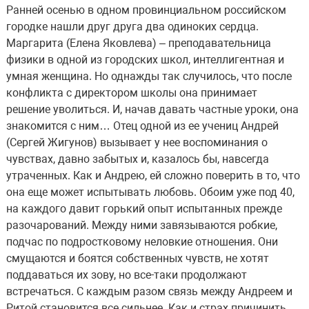
Ранней осенью в одном провинциальном российском
городке нашли друг друга два одиноких сердца.
Маргарита (Елена Яковлева) – преподавательница
физики в одной из городских школ, интеллигентная и
умная женщина. Но однажды так случилось, что после
конфликта с директором школы она принимает
решение уволиться. И, начав давать частные уроки, она
знакомится с ним… Отец одной из ее учениц Андрей
(Сергей Жигунов) вызывает у нее воспоминания о
чувствах, давно забытых и, казалось бы, навсегда
утраченных. Как и Андрею, ей сложно поверить в то, что
она еще может испытывать любовь. Обоим уже под 40,
на каждого давит горький опыт испытанных прежде
разочарований. Между ними завязываются робкие,
подчас по подростковому неловкие отношения. Они
смущаются и боятся собственных чувств, не хотят
поддаваться их зову, но все-таки продолжают
встречаться. С каждым разом связь между Андреем и
Ритой становится все сильнее. Как и страх причинить