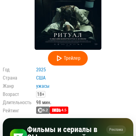
Трейлер
Год
2025
Страна
США
Жанр
ужасы
Возраст
18+
Длительность
98 мин.
Рейтинг
6.2
4.5
Фильмы и сериалы в
Реклама