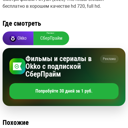
бесплатно в хорошем качестве hd 720, full hd.
Где смотреть
Реклама
⋮
Okko
СберПрайм
Фильмы и сериалы в
Реклама
Okko с подпиской
СберПрайм
Попробуйте 30 дней за 1 руб.