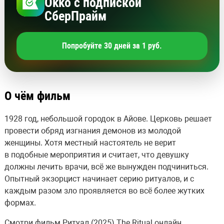
Okko с подпиской
СберПрайм
Попробуйте 30 дней за 1 руб.
О чём фильм
1928 год, небольшой городок в Айове. Церковь решает
провести обряд изгнания демонов из молодой
женщины. Хотя местный настоятель не верит
в подобные мероприятия и считает, что девушку
должны лечить врачи, всё же вынужден подчиниться.
Опытный экзорцист начинает серию ритуалов, и с
каждым разом зло проявляется во всё более жутких
формах.
Смотри фильм Ритуал (2025) The Ritual онлайн