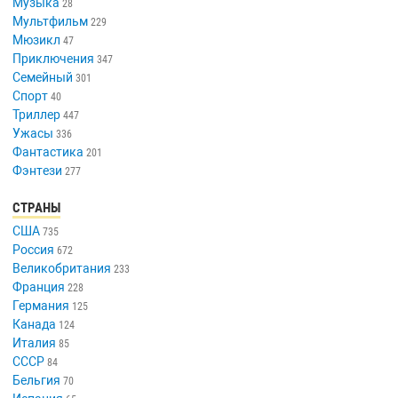
Детский
52
Документальный
52
Драма
789
История
92
Комедия
720
Концерт
1
Короткометражка
32
Криминал
185
Мелодрама
259
Музыка
28
Мультфильм
229
Мюзикл
47
Приключения
347
Семейный
301
Спорт
40
Триллер
447
Ужасы
336
Фантастика
201
Фэнтези
277
СТРАНЫ