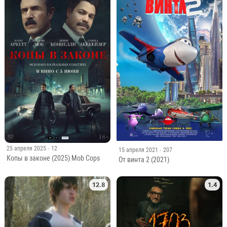
Her Back
25 апреля 2025
· 12
15 апреля 2021
· 207
Копы в законе (2025) Mob Cops
От винта 2 (2021)
12.8
1.4