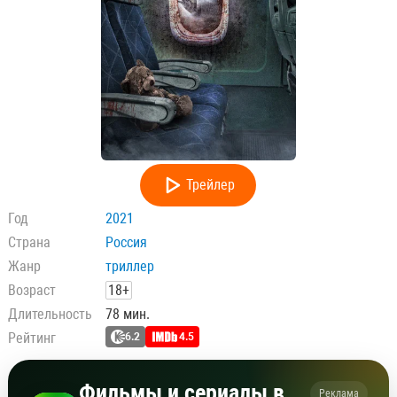
Трейлер
Год
2021
Страна
Россия
Жанр
триллер
Возраст
18+
Длительность
78 мин.
Рейтинг
6.2
4.5
Фильмы и сериалы в
Реклама