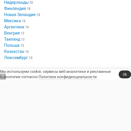
Нидерланды
20
Финляндия
18
Новая Зеландия
18
Мексика
16
Аргентина
14
Венгрия
13
Таиланд
13
Польша
13
Казахстан
10
Люксембург
10
Мы используем cookie, сервисы веб-аналитики и рекламные
Ok
технологии согласно
Политике конфиденциальности
.
6
Сериалы, юмор и стендап.
Телешоу
Сериалы
Фильмы
Стендап
Трейлеры
Блоги
Телеканалы
Стендаперы
О сайте
Контакты
Пользовательское соглашение
Политика конфиденциальности
© 2014–2026, Resident Comedy.