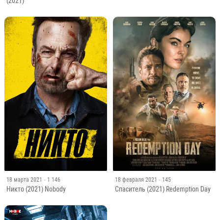
(2021)
18 марта 2021
· 1 146
18 февраля 2021
· 145
Никто (2021) Nobody
Спаситель (2021) Redemption Day