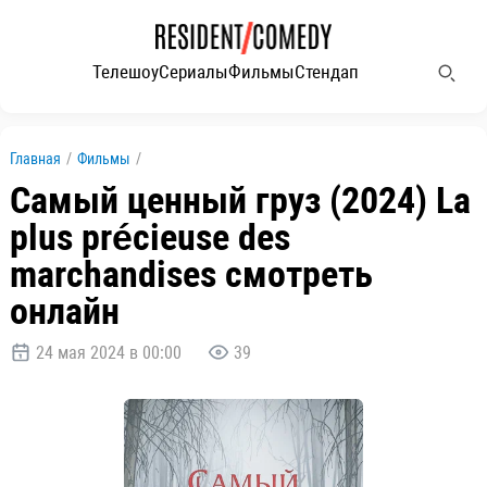
Телешоу
Сериалы
Фильмы
Стендап
Главная
/
Фильмы
/
Самый ценный груз (2024) La
plus précieuse des
marchandises смотреть
онлайн
24 мая 2024 в 00:00
39