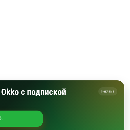
Okko с подпиской
Реклама
б.