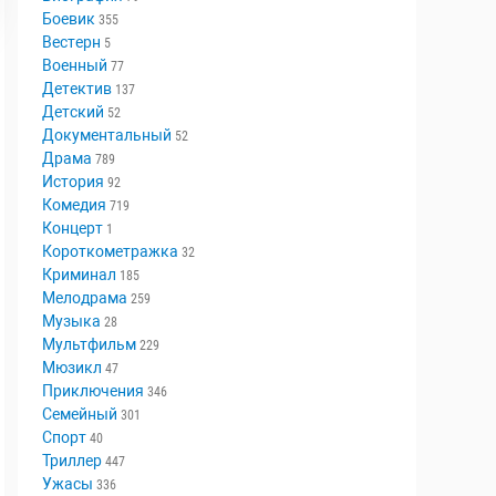
Аниме
18
Биография
79
Боевик
355
Вестерн
5
Военный
77
Детектив
137
Детский
52
Документальный
52
Драма
789
История
92
Комедия
719
Концерт
1
Короткометражка
32
Криминал
185
Мелодрама
259
Музыка
28
Мультфильм
229
Мюзикл
47
Приключения
346
Семейный
301
Спорт
40