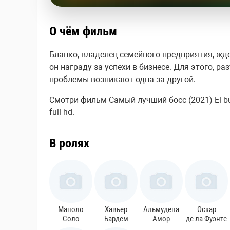
О чём фильм
Бланко, владелец семейного предприятия, жде
он награду за успехи в бизнесе. Для этого, ра
проблемы возникают одна за другой.
Смотри фильм Самый лучший босс (2021) El bu
full hd.
В ролях
Маноло
Хавьер
Альмудена
Оскар
Соло
Бардем
Амор
де ла Фуэнте