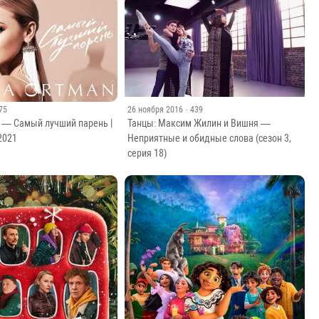
енсов: сезон 6, выпуск 5
Деффчонки: Настоящая женщина
 75
26 ноября 2016
· 439
 — Самый лучший парень |
Танцы: Максим Жилин и Вишня —
 2021
Неприятные и обидные слова (сезон 3,
серия 18)