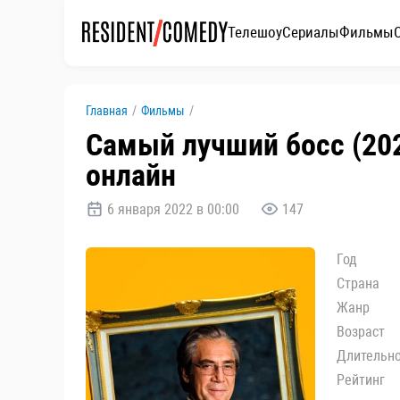
Телешоу
Сериалы
Фильмы
Главная
/
Фильмы
/
Самый лучший босс (202
онлайн
6 января 2022 в 00:00
147
Год
Страна
Жанр
Возраст
Длительн
Рейтинг