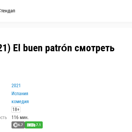
Стендап
1) El buen patrón смотреть
2021
Испания
комедия
18+
ость
116 мин.
6.7
7.1