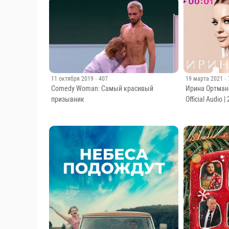
Самый главный босс / The Boss of It All
Битва экстрас
(2006)
11 октября 2019
· 407
19 марта 2021
·
Comedy Woman: Самый красивый
Ирина Ортман
призывник
Official Audio |