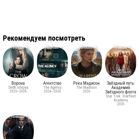
Рекомендуем посмотреть
Ворона
Агентство
Река Мадисон
Звёздный путь:
Dedh Ishqiya
The Agency
The Madison
Академия
2025–2026
2024–2026
2026
Звёздного флота
Star Trek: Starfleet
Academy
2026