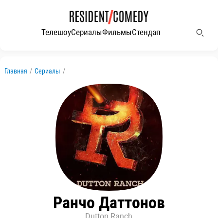
Телешоу
Сериалы
Фильмы
Стендап
Главная
/
Сериалы
/
Ранчо Даттонов
Dutton Ranch