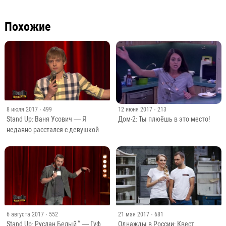
Похожие
8 июля 2017
· 499
12 июня 2017
· 213
Stand Up: Ваня Усович — Я
Дом-2: Ты плюёшь в это место!
недавно расстался с девушкой
6 августа 2017
· 552
21 мая 2017
· 681
*
Stand Up: Руслан Белый
— Гуф
Однажды в России: Квест