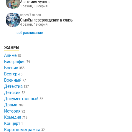
Анатомия чувств
1 сезон, 18 серия
через 7 часов
О моём перерождении в слизь
4 сезон, 19 серия
всё расписание
ЖАНРЫ
Аниме
18
Биография
79
Боевик
355
Вестерн
5
Военный
77
Детектив
137
Детский
52
Документальный
52
Драма
789
История
92
Комедия
719
Концерт
1
Короткометражка
32