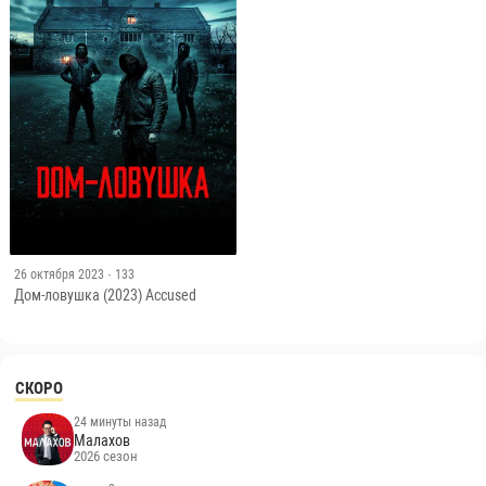
26 октября 2023
· 133
Дом-ловушка (2023) Accused
СКОРО
24 минуты назад
Малахов
2026 сезон