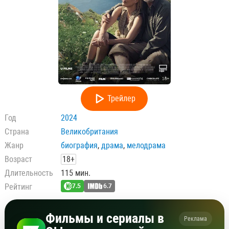
Трейлер
Год
2024
Страна
Великобритания
Жанр
биография
,
драма
,
мелодрама
Возраст
18+
Длительность
115 мин.
Рейтинг
7.5
6.7
Фильмы и сериалы в
Реклама