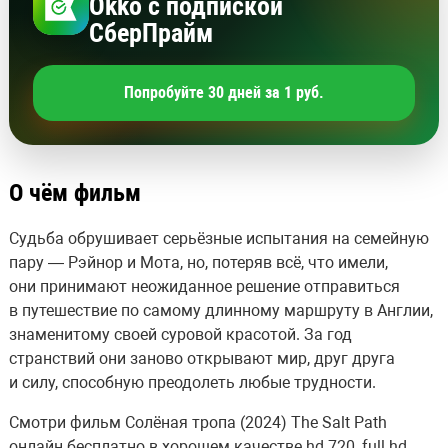
Okko с подпиской
СберПрайм
Попробуйте 30 дней за 1 руб.
О чём фильм
Судьба обрушивает серьёзные испытания на семейную
пару — Рэйнор и Мота, но, потеряв всё, что имели,
они принимают неожиданное решение отправиться
в путешествие по самому длинному маршруту в Англии,
знаменитому своей суровой красотой. За год
странствий они заново открывают мир, друг друга
и силу, способную преодолеть любые трудности.
Смотри фильм Солёная тропа (2024) The Salt Path
онлайн бесплатно в хорошем качестве hd 720, full hd.