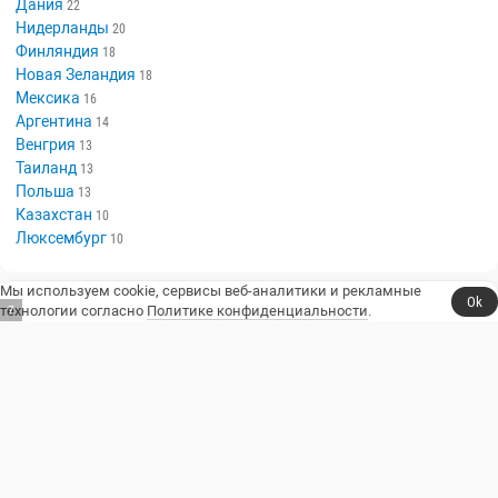
Дания
22
Нидерланды
20
Финляндия
18
Новая Зеландия
18
Мексика
16
Аргентина
14
Венгрия
13
Таиланд
13
Польша
13
Казахстан
10
Люксембург
10
Мы используем cookie, сервисы веб-аналитики и рекламные
Ok
технологии согласно
Политике конфиденциальности
.
6
Сериалы, юмор и стендап.
Телешоу
Сериалы
Фильмы
Стендап
Трейлеры
Блоги
Телеканалы
Стендаперы
О сайте
Контакты
Пользовательское соглашение
Политика конфиденциальности