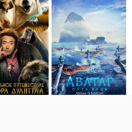
0
· 151
6 декабря 2022
· 117
 путешествие доктора
Аватар: Путь воды (2022) Avatar: The Way
) Dolittle
of Water