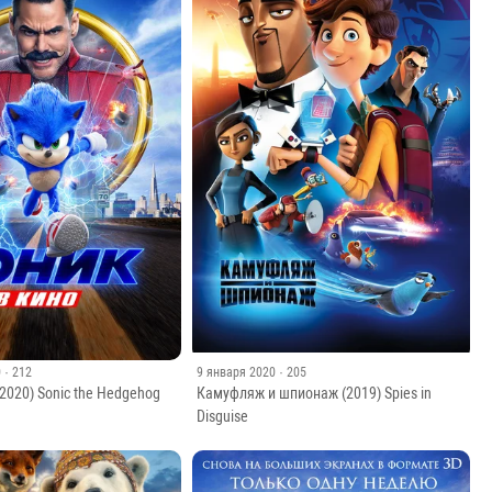
0
· 212
9 января 2020
· 205
(2020) Sonic the Hedgehog
Камуфляж и шпионаж (2019) Spies in
Disguise