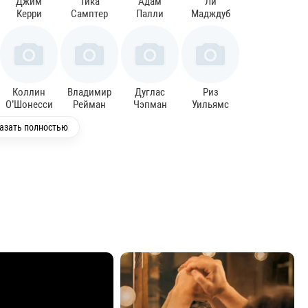
Джим
Тика
Адам
Ли
Керри
Самптер
Палли
Мадждуб
Коллин
Владимир
Дуглас
Риз
О’Шонесси
Рейман
Чэпман
Уильямс
азать полностью
Владимир
Шэй
Кейран
Кевин
Рузич
Кюблер
Бохэй
Милреа
Майк
Дэвид
Корри
Джералд
Митчелл
Джэкокс
Гласс
Паэтц