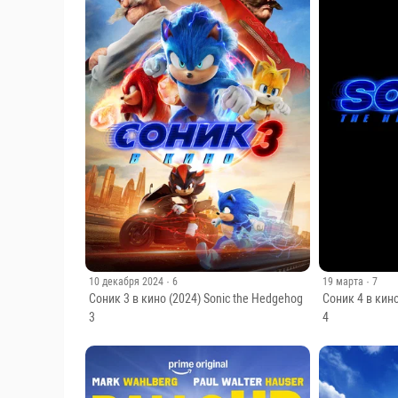
Тэмми
Кайл
Сук
Джефф
Нера
Рифснайдер
Хексамер
Санка
Донна
Криста
Брэд
Мелоди
Джей Фалкс
Альварес
Калилимоку
Носифо
Ниман
10 декабря 2024
· 6
19 марта
· 7
Соник 3 в кино (2024) Sonic the Hedgehog
Соник 4 в кино
3
4