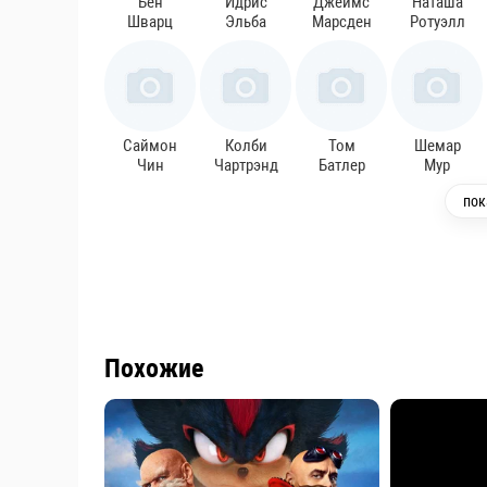
Бен
Идрис
Джеймс
Наташа
Шварц
Эльба
Марсден
Ротуэлл
Саймон
Колби
Том
Шемар
Чин
Чартрэнд
Батлер
Мур
пок
Нило
Дон
Элизабет
Хит
Гажар
Лью
Бауэн
Стивенсон
Похожие
Джаред
Алекс
Шон
Барри
Халифа
Богомолов
Стюарт
Нёрлинг