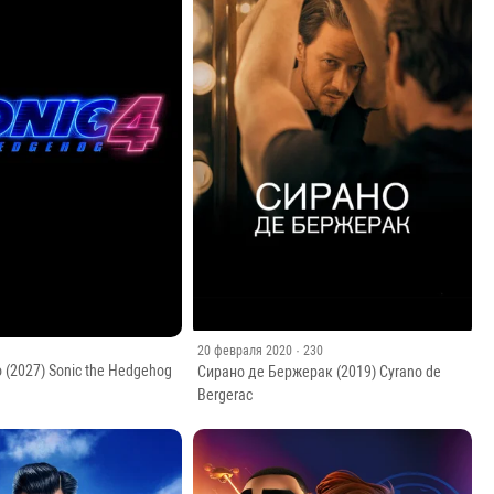
Кевин
Джонсон
Лейф
Скотт
Фортин
Фэн
Хафдейл
Пате
20 февраля 2020
· 230
 (2027) Sonic the Hedgehog
Сирано де Бержерак (2019) Cyrano de
Bergerac