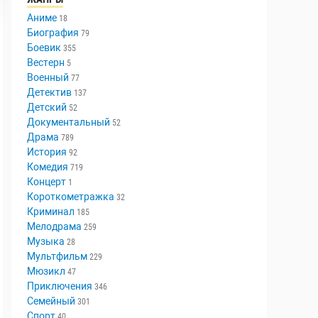
Аниме
18
Биография
79
Боевик
355
Вестерн
5
Военный
77
Детектив
137
Детский
52
Документальный
52
Драма
789
История
92
Комедия
719
Концерт
1
Короткометражка
32
Криминал
185
Мелодрама
259
Музыка
28
Мультфильм
229
Мюзикл
47
Приключения
346
Семейный
301
Спорт
40