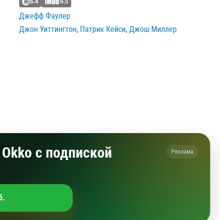
6.4
6.5
Джефф Фаулер
Джон Уиттингтон
,
Патрик Кейси
,
Джош Миллер
Okko с подпиской
Реклама
б.