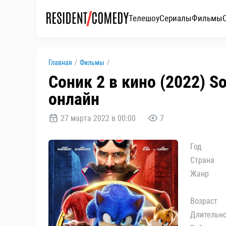
Телешоу
Сериалы
Фильмы
Главная
/
Фильмы
/
Соник 2 в кино (2022) S
онлайн
27 марта 2022 в 00:00
7
Год
Страна
Жанр
Возраст
Длительн