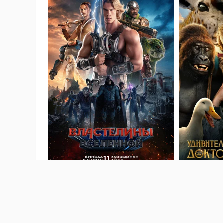
4 июня
· 17
20 февраля 202
Властелины вселенной (2026) Masters of
Удивительное
the Universe
Дулиттла (2020