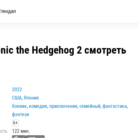
Стендап
onic the Hedgehog 2 смотреть
2022
США
,
Япония
боевик
,
комедия
,
приключения
,
семейный
,
фантастика
,
фэнтези
6+
ость
122 мин.