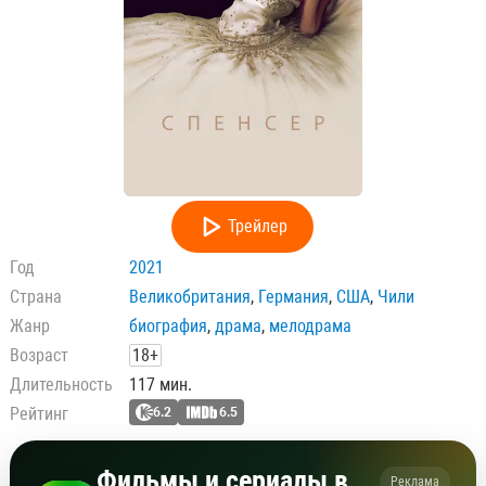
Трейлер
Год
2021
Страна
Великобритания
,
Германия
,
США
,
Чили
Жанр
биография
,
драма
,
мелодрама
Возраст
18+
Длительность
117 мин.
Рейтинг
6.2
6.5
Фильмы и сериалы в
Реклама