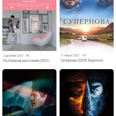
11 марта 2021
· 151
2 декабря 2021
· 99
Супернова (2020) Supernova
На близком расстоянии (2021)