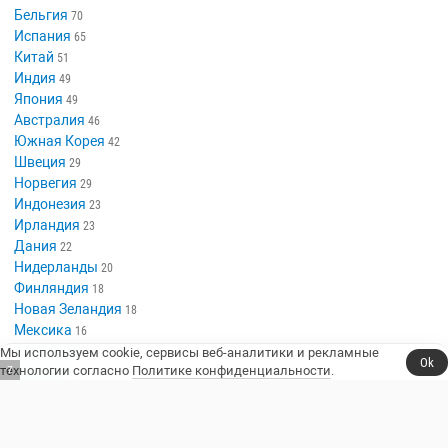
Бельгия
70
Испания
65
Китай
51
Индия
49
Япония
49
Австралия
46
Южная Корея
42
Швеция
29
Норвегия
29
Индонезия
23
Ирландия
23
Дания
22
Нидерланды
20
Финляндия
18
Новая Зеландия
18
Мексика
16
Аргентина
Мы используем cookie, сервисы веб-аналитики и рекламные
14
Ok
технологии согласно
Политике конфиденциальности
.
6
Венгрия
13
Таиланд
13
Польша
13
Казахстан
10