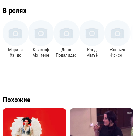
В ролях
Марина
Кристоф
Дени
Клод
Жюльен
Хэндс
Монтене
Подалидес
Матьё
Фрисон
Похожие