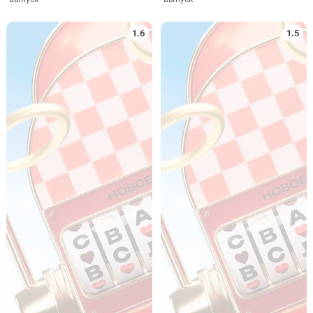
выпуск
выпуск
2
1
Рекомендуем посмотреть
7 августа
Выживалити.
Новый
Домохозяйки
Ставка на
Наследники
Ревизорро
против шефов
любовь
2025–2026
2025–2026
2025–2026
2025–2026