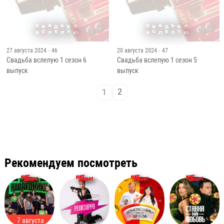
Чёрный список
Четыре жены
Битва шефов
Умнее всех
Ремонт
2023–2026
2020–2026
2023–2026
2026
Вопросы и ответы
Где смотреть шоу «Свадьба вслепую»?
Сколько сезонов и выпусков у шоу «Свадьба
вслепую»?
Здесь собраны выпуски шоу «Свадьба вслепую»
(Пятница) по сезонам. Выбирай эпизод из списка выше
– новые выпуски добавляются по мере выхода. Шоу
2024–2026 года