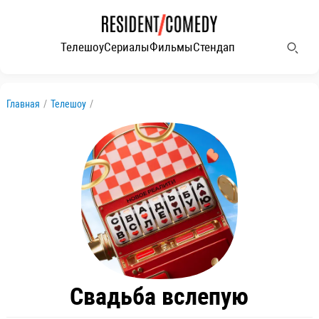
Телешоу
Сериалы
Фильмы
Стендап
Главная
/
Телешоу
/
Свадьба вслепую