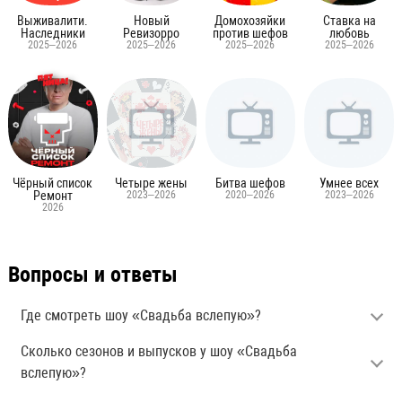
СКОРО
4 часа назад
Давай поженимся
выпуск от 07.08.2026
4 часа назад
Мужское Женское
выпуск от 07.08.2026
39 минут назад
Выживалити. Наследники
2 сезон, 1 выпуск
через 4 часа
Мажор
5 сезон, 6 серия
через 23 часа
Мастер игры
2 сезон, 9 выпуск
21:00
Игра вслепую
1 сезон, 7 выпуск
00:00
Вестисы
1 сезон, 6 серия