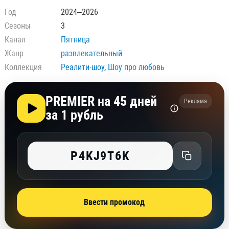
Год
2024–2026
Сезоны
3
Канал
Пятница
Жанр
развлекательный
Коллекция
Реалити-шоу
,
Шоу про любовь
PREMIER на 45 дней
Реклама
за 1 рубль
P4KJ9T6K
Ввести промокод