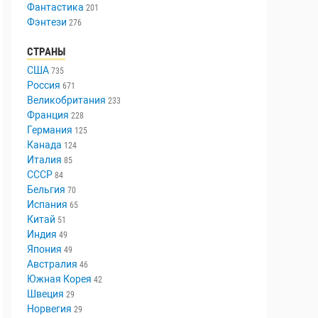
Триллер
447
Ужасы
336
Фантастика
201
Фэнтези
276
СТРАНЫ
США
735
Россия
671
Великобритания
233
Франция
228
Германия
125
Канада
124
Италия
85
СССР
84
Бельгия
70
Испания
65
Китай
51
Индия
49
Япония
49
Австралия
46
Южная Корея
42