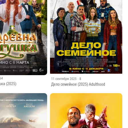
164
11 сентября 2025
· 8
ка (2025)
Дело семейное (2025) Adulthood