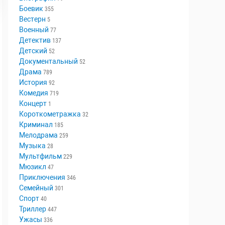
Аниме
18
Биография
79
Боевик
355
Вестерн
5
Военный
77
Детектив
137
Детский
52
Документальный
52
Драма
789
История
92
Комедия
719
Концерт
1
Короткометражка
32
Криминал
185
Мелодрама
259
Музыка
28
Мультфильм
229
Мюзикл
47
Приключения
346
Семейный
301
Спорт
40