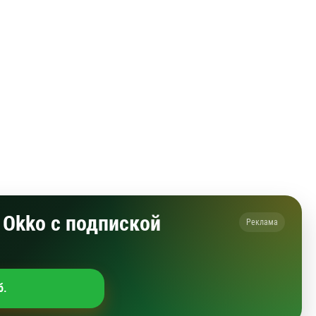
Okko с подпиской
Реклама
б.