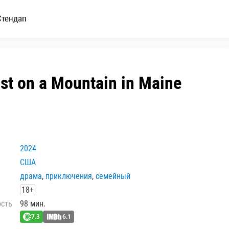
Стендап
st on a Mountain in Maine
2024
США
драма
,
приключения
,
семейный
18+
ость
98 мин.
7.3
6.1