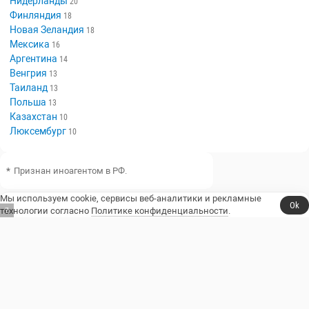
Нидерланды
20
Финляндия
18
Новая Зеландия
18
Мексика
16
Аргентина
14
Венгрия
13
Таиланд
13
Польша
13
Казахстан
10
Люксембург
10
*
Признан иноагентом в РФ.
Мы используем cookie, сервисы веб-аналитики и рекламные
Ok
технологии согласно
Политике конфиденциальности
.
6
Сериалы, юмор и стендап.
Телешоу
Сериалы
Фильмы
Стендап
Трейлеры
Блоги
Телеканалы
Стендаперы
О сайте
Контакты
Пользовательское соглашение
Политика конфиденциальности