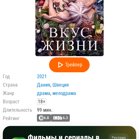
Трейлер
Год
2021
Страна
Дания
,
Швеция
Жанр
драма
,
мелодрама
Возраст
18+
Длительность
99 мин.
Рейтинг
6.8
6.3
Фильмы и сериалы в
Реклама