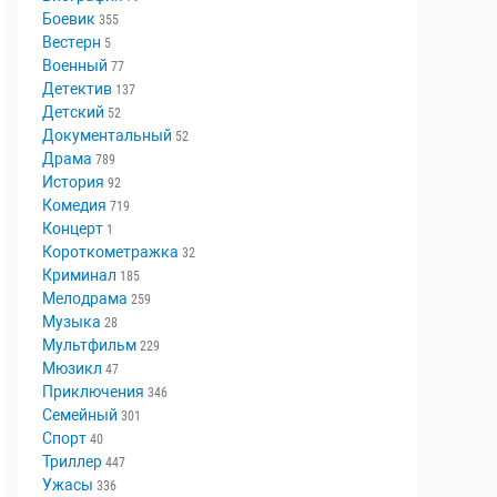
Аниме
18
Биография
79
Боевик
355
Вестерн
5
Военный
77
Детектив
137
Детский
52
Документальный
52
Драма
789
История
92
Комедия
719
Концерт
1
Короткометражка
32
Криминал
185
Мелодрама
259
Музыка
28
Мультфильм
229
Мюзикл
47
Приключения
346
Семейный
301
Спорт
40