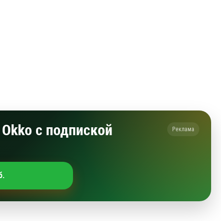
Okko с подпиской
Реклама
б.