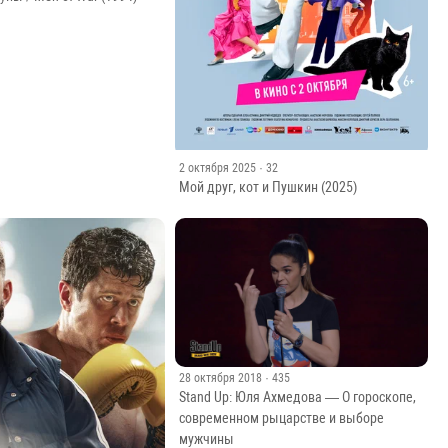
· 673
ны / Men of War (1994)
2 октября 2025
· 32
Мой друг, кот и Пушкин (2025)