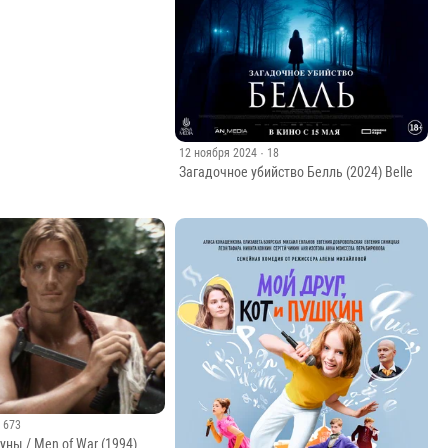
3
· 833
ехова — Итальянский
12 ноября 2024
· 18
Загадочное убийство Белль (2024) Belle