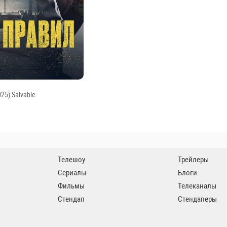
28 октября 2018
· 435
Stand Up: Юля Ахмедова — О гороскопе,
современном рыцарстве и выборе
мужчины
25) Salvable