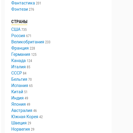
Триллер
447
Ужасы
336
Фантастика
201
Фэнтези
276
СТРАНЫ
США
735
Россия
671
Великобритания
233
Франция
228
Германия
125
Канада
124
Италия
85
СССР
84
Бельгия
70
Испания
65
Китай
51
Индия
49
Япония
49
Австралия
46
Южная Корея
42