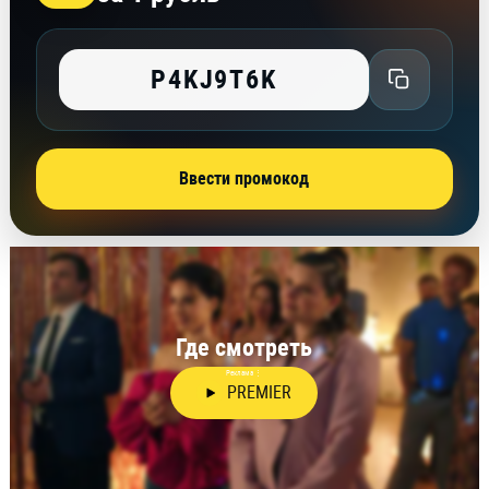
P4KJ9T6K
Ввести промокод
Где смотреть
Реклама
⋮
PREMIER