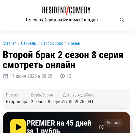
Телешоу
Сериалы
Фильмы
Стендап
Главная
/
Сериалы
/
Второй брак
/
2 сезон
Второй брак 2 сезон 8 серия
смотреть онлайн
17 июня 2026 в 20:25
12
Проект
Сезон/серия
Дата выхода
Канал
Второй брак
2 сезон, 8 серия
17.06.2026
ТНТ
PREMIER на 45 дней
Реклама
за 1 рубль