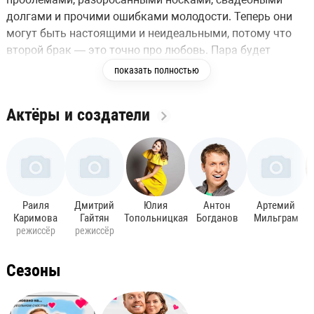
долгами и прочими ошибками молодости. Теперь они
могут быть настоящими и неидеальными, потому что
второй брак — это точно про любовь. Пара будет
разбираться с переездом, финансовой грамотностью,
показать полностью
отпуском мечты, выгоранием и прочими вопросами,
чтобы построить идеальные отношения.
Актёры и создатели
Раиля
Дмитрий
Юлия
Антон
Артемий
Каримова
Гайтян
Топольницкая
Богданов
Мильграм
режиссёр
режиссёр
Сезоны