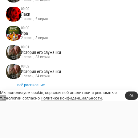
00:00
Лаки
1 сезон, 6 серия
00:00
Ира
2 сезон, 8 серия
00:01
История его служанки
1 сезон, 33 серия
00:02
История его служанки
1 сезон, 34 серия
всё расписание
Мы используем cookie, сервисы веб-аналитики и рекламные
Ok
технологии согласно
Политике конфиденциальности
.
5
НОВЫЕ ПРОЕКТЫ
7 августа
Выживалити. Наследники
21 августа
Учёные дамы
25 декабря
Гарри Поттер