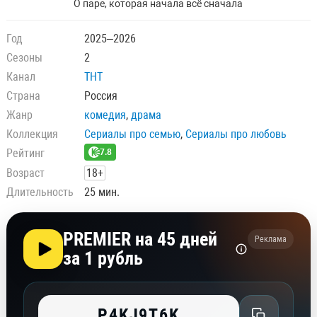
О паре, которая начала всё сначала
Год
2025–2026
Сезоны
2
Канал
ТНТ
Страна
Россия
Жанр
комедия
,
драма
Коллекция
Сериалы про семью
,
Сериалы про любовь
Рейтинг
7.8
Возраст
18+
Длительность
25 мин.
PREMIER на 45 дней
Реклама
за 1 рубль
P4KJ9T6K