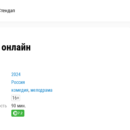
Стендап
 онлайн
2024
Россия
комедия
,
мелодрама
16+
ость
90 мин.
7.2