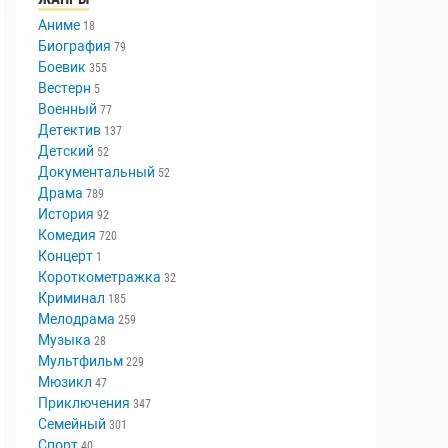
Аниме
18
Биография
79
Боевик
355
Вестерн
5
Военный
77
Детектив
137
Детский
52
Документальный
52
Драма
789
История
92
Комедия
720
Концерт
1
Короткометражка
32
Криминал
185
Мелодрама
259
Музыка
28
Мультфильм
229
Мюзикл
47
Приключения
347
Семейный
301
Спорт
40