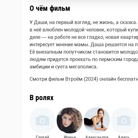
О чём фильм
У Даши, на первый взгляд, не жизнь, а сказка
в неё влюблен молодой человек, который куп
деле — на работе не все гладко, новая кварт
интересует мнение мамы. Даша решается на 
Её внезапным попутчиком становится молодой
людям придется проехать по пермским город
амбиции и суета мегаполиса.
Смотри фильм Втроём (2024) онлайн бесплатно 
В ролях
Сергей
Ирина
Александра
Алесь