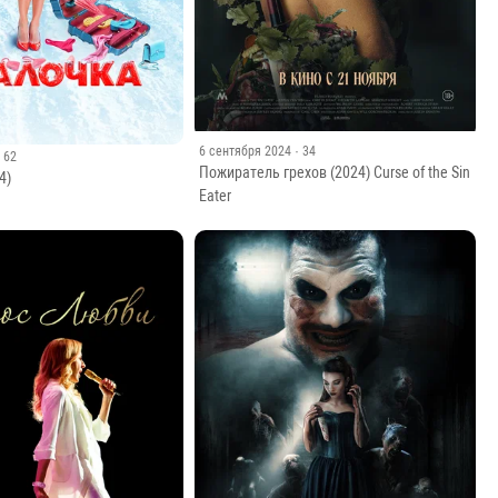
6 сентября 2024
· 34
· 62
Пожиратель грехов (2024) Curse of the Sin
4)
Eater