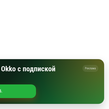
Okko с подпиской
Реклама
б.