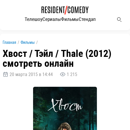
Телешоу
Сериалы
Фильмы
Стендап
Главная
/
Фильмы
/
Хвост / Тэйл / Thale (2012)
смотреть онлайн
20 марта 2015 в 14:44
1 215