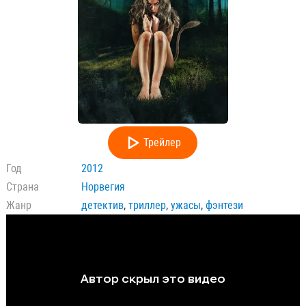
Трейлер
Год
2012
Страна
Норвегия
Жанр
детектив
,
триллер
,
ужасы
,
фэнтези