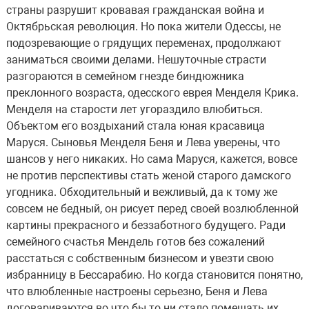
страны разрушит кровавая гражданская война и
Октябрьская революция. Но пока жители Одессы, не
подозревающие о грядущих переменах, продолжают
заниматься своими делами. Нешуточные страсти
разгораются в семейном гнезде биндюжника
преклонного возраста, одесского еврея Менделя Крика.
Менделя на старости лет угораздило влюбиться.
Объектом его воздыханий стала юная красавица
Маруся. Сыновья Менделя Беня и Лева уверены, что
шансов у него никаких. Но сама Маруся, кажется, вовсе
не против перспективы стать женой старого дамского
угодника. Обходительный и вежливый, да к тому же
совсем не бедный, он рисует перед своей возлюбленной
картины прекрасного и беззаботного будущего. Ради
семейного счастья Мендель готов без сожалений
расстаться с собственным бизнесом и увезти свою
избранницу в Бессарабию. Но когда становится понятно,
что влюбленные настроены серьезно, Беня и Лева
договариваются во что бы то ни стало помешать их