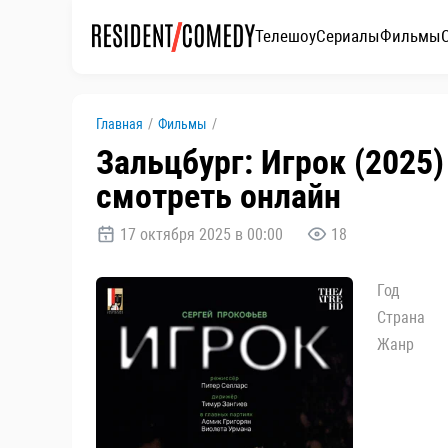
Телешоу
Сериалы
Фильмы
Главная
/
Фильмы
/
Зальцбург: Игрок (2025) 
смотреть онлайн
17 октября 2025 в 00:00
18
Год
Страна
Жанр