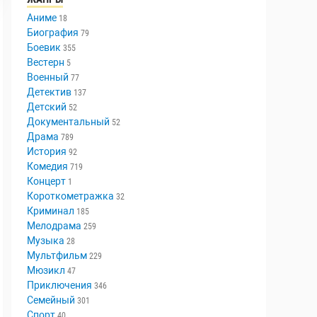
Аниме
18
Биография
79
Боевик
355
Вестерн
5
Военный
77
Детектив
137
Детский
52
Документальный
52
Драма
789
История
92
Комедия
719
Концерт
1
Короткометражка
32
Криминал
185
Мелодрама
259
Музыка
28
Мультфильм
229
Мюзикл
47
Приключения
346
Семейный
301
Спорт
40