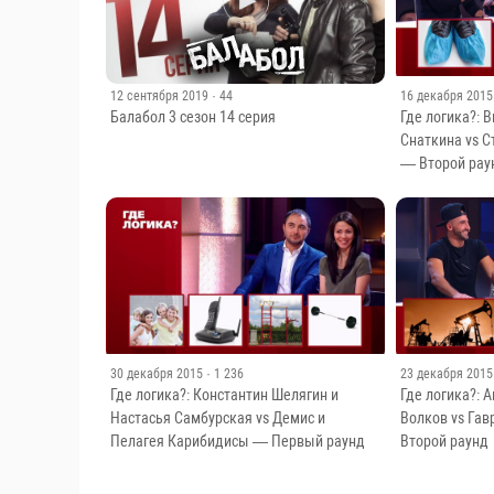
12 сентября 2019
· 44
16 декабря 2015
Балабол 3 сезон 14 серия
Где логика?: 
Снаткина vs 
— Второй рау
30 декабря 2015
· 1 236
23 декабря 2015
Где логика?: Константин Шелягин и
Где логика?: 
Настасья Самбурская vs Демис и
Волков vs Га
Пелагея Карибидисы — Первый раунд
Второй раунд