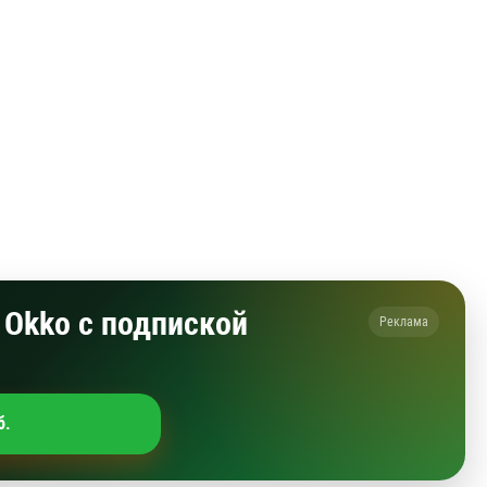
Okko с подпиской
Реклама
б.