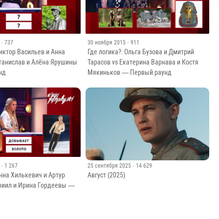
· 737
30 ноября 2015
· 911
Виктор Васильев и Анна
Где логика?: Ольга Бузова и Дмитрий
Станислав и Алёна Ярушины
Тарасов vs Екатерина Варнава и Костя
нд
Мякиньков — Первый раунд
· 1 267
25 сентября 2025
· 14 629
Анна Хилькевич и Артур
Август (2025)
вриил и Ирина Гордеевы —