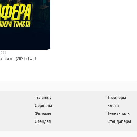
4 мая 2012
· 1 730
Дуэт имени Чехова — Дедушка и
инопланетянин
· 211
 Твиста (2021) Twist