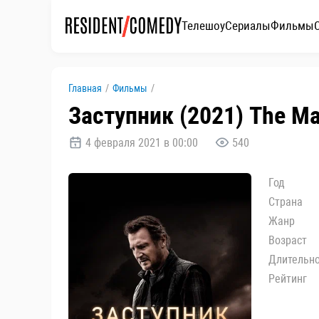
Телешоу
Сериалы
Фильмы
Главная
/
Фильмы
/
Заступник (2021) The M
4 февраля 2021 в 00:00
540
Год
Страна
Жанр
Возраст
Длительн
Рейтинг