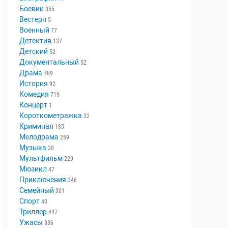
Аниме
18
Биография
79
Боевик
355
Вестерн
5
Военный
77
Детектив
137
Детский
52
Документальный
52
Драма
789
История
92
Комедия
719
Концерт
1
Короткометражка
32
Криминал
185
Мелодрама
259
Музыка
28
Мультфильм
229
Мюзикл
47
Приключения
346
Семейный
301
Спорт
40