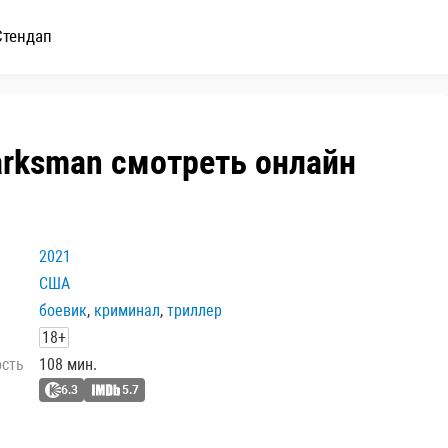
Стендап
arksman смотреть онлайн
2021
США
боевик
,
криминал
,
триллер
18+
ость
108 мин.
6.3
5.7