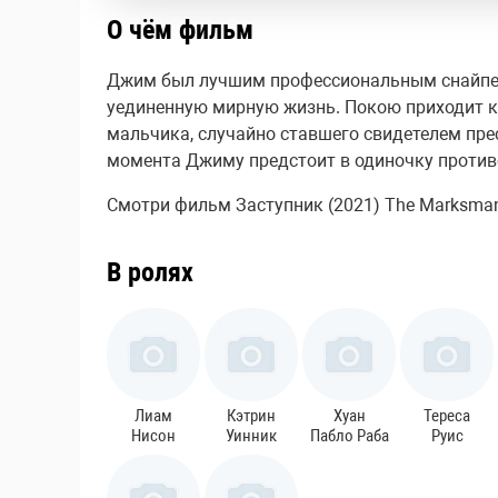
О чём фильм
Джим был лучшим профессиональным снайперо
уединенную мирную жизнь. Покою приходит ко
мальчика, случайно ставшего свидетелем пре
момента Джиму предстоит в одиночку противо
Смотри фильм Заступник (2021) The Marksman 
В ролях
Лиам
Кэтрин
Хуан
Тереса
Нисон
Уинник
Пабло Раба
Руис