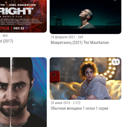
· 465
18 февраля 2021
· 269
ht (2017)
Мавританец (2021) The Mauritanian
1.1
20 июня 2019
· 2 372