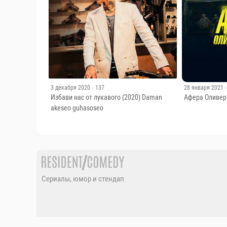
3 декабря 2020
· 137
28 января 2021
Избави нас от лукавого (2020) Daman
Афера Оливера
akeseo guhasoseo