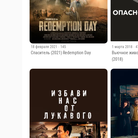
18 февраля 2021
· 145
1 марта 2018
· 
Спаситель (2021) Redemption Day
Вьючное живот
(2018)