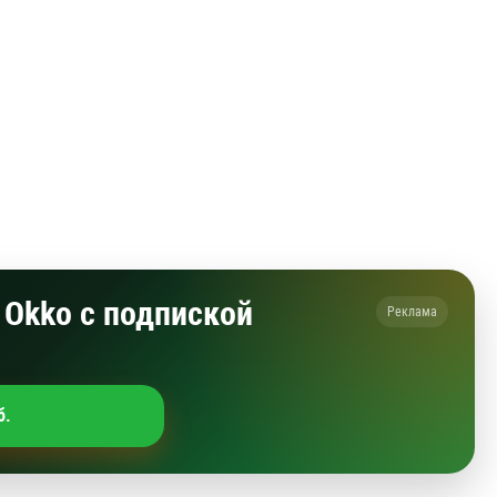
Okko с подпиской
Реклама
б.