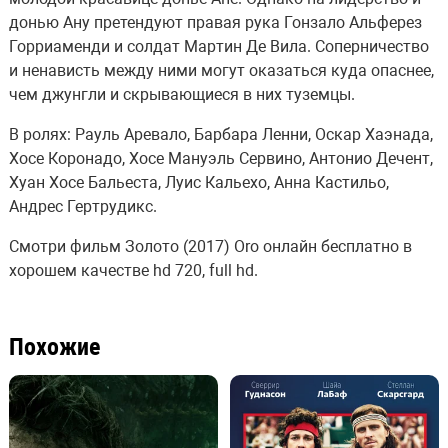
донью Ану претендуют правая рука Гонзало Альферез
Горриаменди и солдат Мартин Де Вила. Соперничество
и ненависть между ними могут оказаться куда опаснее,
чем джунгли и скрывающиеся в них туземцы.
В ролях: Рауль Аревало, Барбара Ленни, Оскар Хаэнада,
Хосе Коронадо, Хосе Мануэль Сервино, Антонио Дечент,
Хуан Хосе Бальеста, Луис Кальехо, Анна Кастильо,
Андрес Гертрудикс.
Смотри фильм Золото (2017) Oro онлайн бесплатно в
хорошем качестве hd 720, full hd.
Похожие