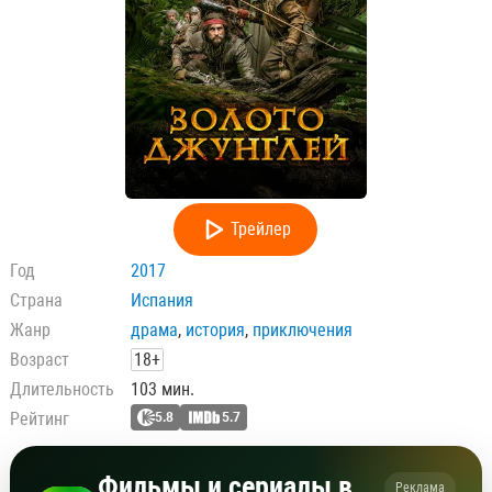
Трейлер
Год
2017
Страна
Испания
Жанр
драма
,
история
,
приключения
Возраст
18+
Длительность
103 мин.
Рейтинг
5.8
5.7
Фильмы и сериалы в
Реклама