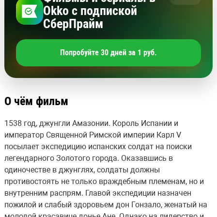
Okko с подпиской
СберПрайм
Попробуйте 30 дней за 1 руб.
О чём фильм
1538 год, джунгли Амазонии. Король Испании и
император Священной Римской империи Карл V
посылает экспедицию испанских солдат на поиски
легендарного Золотого города. Оказавшись в
одиночестве в джунглях, солдаты должны
противостоять не только враждебным племенам, но и
внутренним распрям. Главой экспедиции назначен
пожилой и слабый здоровьем дон Гонзало, женатый на
молодой красавице донье Ане. Однако на лидерство и