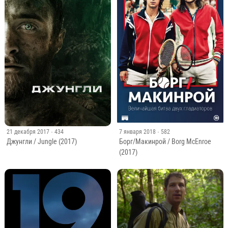
21 декабря 2017
· 434
7 января 2018
· 582
Джунгли / Jungle (2017)
Борг/Макинрой / Borg McEnroe
(2017)