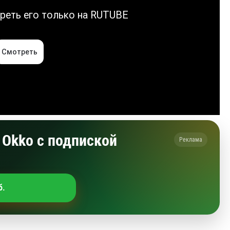
Okko с подпиской
Реклама
б.