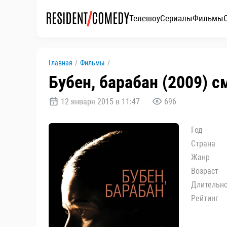
Телешоу
Сериалы
Фильмы
Главная
/
Фильмы
/
Бубен, барабан (2009) 
12 января 2015 в 11:47
696
Год
Страна
Жанр
Возраст
Длительн
Рейтинг