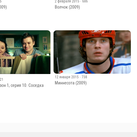
25
2 февраля 2015
· 686
009)
Волчок (2009)
12 января 2015
· 738
421
Миннесота (2009)
он 1, серия 10. Соседка