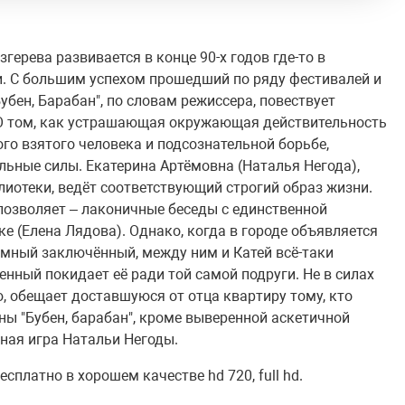
ерева развивается в конце 90-х годов где-то в
и. С большим успехом прошедший по ряду фестивалей и
убен, Барабан", по словам режиссера, повествует
О том, как устрашающая окружающая действительность
го взятого человека и подсознательной борьбе,
альные силы. Екатерина Артёмовна (Наталья Негода),
иотеки, ведёт соответствующий строгий образ жизни.
 позволяет – лаконичные беседы с единственной
ке (Елена Лядова). Однако, когда в городе объявляется
емный заключённый, между ним и Катей всё-таки
нный покидает её ради той самой подруги. Не в силах
, обещает доставшуюся от отца квартиру тому, кто
ы "Бубен, барабан", кроме выверенной аскетичной
ная игра Натальи Негоды.
сплатно в хорошем качестве hd 720, full hd.