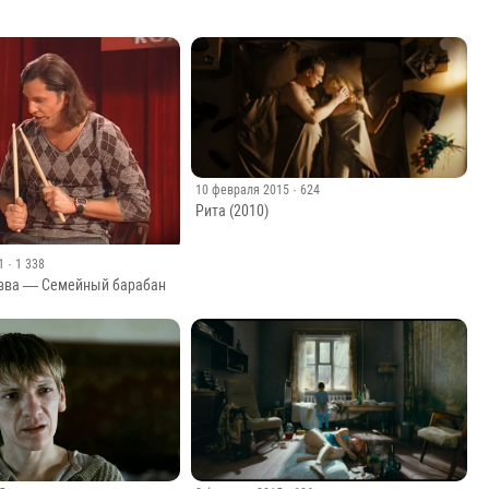
10 февраля 2015
· 624
Рита (2010)
1
· 1 338
вва — Семейный барабан