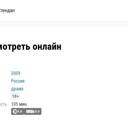
Стендап
смотреть онлайн
2009
Россия
драма
18+
ость
105 мин.
6.6
6.6