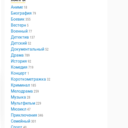
Аниме
18
Биография
79
Боевик
355
Вестерн
5
Военный
77
Детектив
137
Детский
52
Документальный
52
Драма
789
История
92
Комедия
719
Концерт
1
Короткометражка
32
Криминал
185
Мелодрама
259
Музыка
28
Мультфильм
229
Мюзикл
47
Приключения
346
Семейный
301
Спорт
40