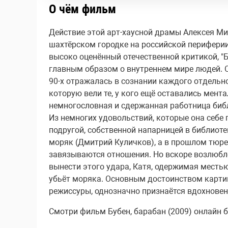
О чём фильм
Действие этой арт-хаусной драмы Алексея Мизг
шахтёрском городке на российской перифери
высоко оценённый отечественной критикой, "Б
главным образом о внутреннем мире людей. 
90-х отражалась в сознании каждого отдельно
которую вели те, у кого ещё оставались мент
немногословная и сдержанная работница библ
Из немногих удовольствий, которые она себе
подругой, собственной напарницей в библиоте
моряк (Дмитрий Куличков), а в прошлом тюр
завязываются отношения. Но вскоре возлюбле
вынести этого удара, Катя, одержимая местью
убьёт моряка. Основным достоинством картин
режиссуры, однозначно признаётся вдохновен
Смотри фильм Бубен, барабан (2009) онлайн бе