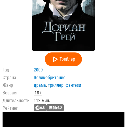
Трейлер
Год
2009
Страна
Великобритания
Жанр
драма
,
триллер
,
фэнтези
Возраст
18+
Длительность
112 мин.
Рейтинг
6.8
6.2