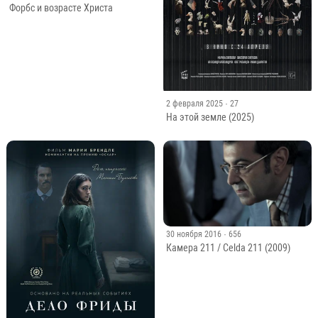
Форбс и возрасте Христа
2 февраля 2025
· 27
На этой земле (2025)
30 ноября 2016
· 656
Камера 211 / Celda 211 (2009)